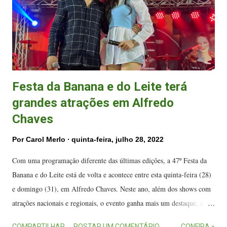
alunos de 13 a 17 anos. As apresentações vão contar com a
participação de alunos do Projeto Badu – Grupo de Dança . De acordo
com o maestro ...
Festa da Banana e do Leite terá
grandes atrações em Alfredo
Chaves
Por
Carol Merlo
quinta-feira, julho 28, 2022
Com uma programação diferente das últimas edições, a 47º Festa da
Banana e do Leite está de volta e acontece entre esta quinta-feira (28)
e domingo (31), em Alfredo Chaves. Neste ano, além dos shows com
atrações nacionais e regionais, o evento ganha mais um destaque, a
Feira do Agronegócio. A festa é considerada uma das melhores do sul
COMPARTILHAR
POSTAR UM COMENTÁRIO
CONFIRA »