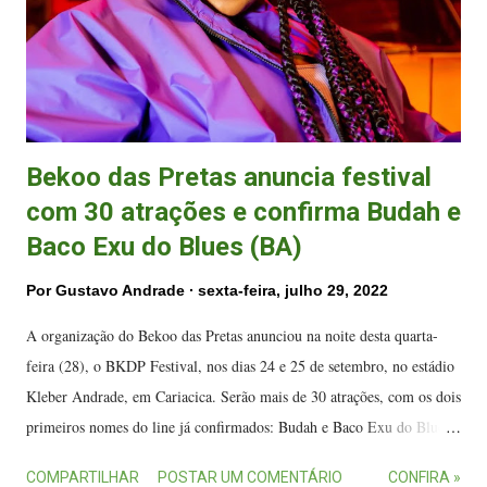
cedo começou a se destacar no cenário musical capixaba. Desde
pequena...
Bekoo das Pretas anuncia festival
com 30 atrações e confirma Budah e
Baco Exu do Blues (BA)
Por
Gustavo Andrade
sexta-feira, julho 29, 2022
A organização do Bekoo das Pretas anunciou na noite desta quarta-
feira (28), o BKDP Festival, nos dias 24 e 25 de setembro, no estádio
Kleber Andrade, em Cariacica. Serão mais de 30 atrações, com os dois
primeiros nomes do line já confirmados: Budah e Baco Exu do Blues
(BA). A cantora Budah é primeira capixaba confirmada no BKDP
COMPARTILHAR
POSTAR UM COMENTÁRIO
CONFIRA »