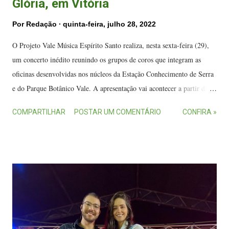
Glória, em Vitória
Por
Redação
quinta-feira, julho 28, 2022
O Projeto Vale Música Espírito Santo realiza, nesta sexta-feira (29),
um concerto inédito reunindo os grupos de coros que integram as
oficinas desenvolvidas nos núcleos da Estação Conhecimento de Serra
e do Parque Botânico Vale. A apresentação vai acontecer a partir das
20 horas, no Centro Cultural Sesc Glória, em Vitória, com a
COMPARTILHAR
POSTAR UM COMENTÁRIO
CONFIRA »
participação de cinco grupos formados por cerca de 200 alunos, sob a
regência do maestro Max Michel Alves . Integrantes do Coral Jovem
Vale Música: apresentação no Sesc Glória. (FOTO: Mosaico Imagem)
A programação vai incluir números musicais do Coro Infantojuvenil
da Estação Conhecimento de Serra ; Coro Infantojuvenil do Parque
Botânico Vale ; Coro Juvenil , Coro Jovem Vale Música e Grupo
Vocal Vale Música . Esta será a primeira vez que estes coros vão se
apresentar em 2022 e também a estreia do Coro Juvenil, formado por