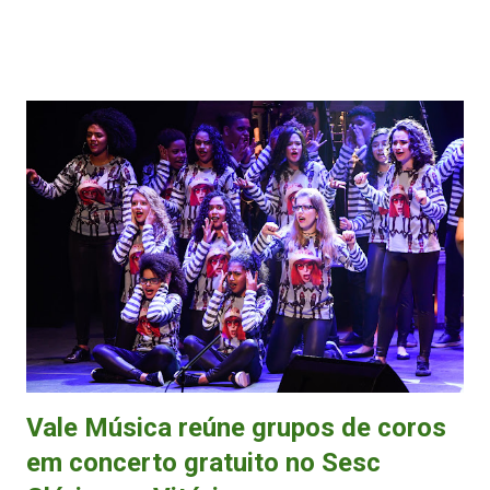
Festival. (FOTO: Reprodução/Instagram) A venda do lote
promocional também foi iniciada através do site do festival e do site
Superticket . Os valores são R$ 25 (meia para cada dia) e R$ 50
(inteira para cada dia). Esses ingressos serão utilizados para a troca
pelo acessório cashless - entenda no fim da matéria. O mapa do BKDP
Festival foi divulgado, com pista única, na área do campo; a Budlaje,
em uma das arquibancadas; e os palcos Mic e Beats. Manifesto O site
do festival divulgou um manifesto em que descreve o evento. Leia a
integra: "Criando futuros através da música BKDP é movimento,
ritmo e transformação. Um festival que se firma como um local, um
e...
Vale Música reúne grupos de coros
em concerto gratuito no Sesc