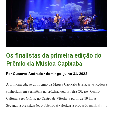
O evento irá celebrar os profissionais capixabas e as realizações
musicais feitas durante o ano de 2021 e contará com 17 categorias
entre técnicas, destaques individuais e coletivos e para os pro...
Os finalistas da primeira edição do
Prêmio da Música Capixaba
Por
Gustavo Andrade
domingo, julho 31, 2022
A primeira edição do Prêmio da Música Capixaba terá seus vencedores
conhecidos em cerimônia na próxima quarta-feira (3), no Centro
Cultural Sesc Glória, no Centro de Vitória, a partir de 19 horas.
Segundo a organização, o objetivo é valorizar a produção musical e os
profissionais da música nascidos ou radicados no Espírito Santo. A