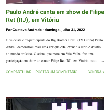
Paulo André canta em show de Filipe
Ret (RJ), em Vitória
Por
Gustavo Andrade
domingo, julho 31, 2022
O velocista e ex-participante do Big Brother Brasil (TV Globo) Paulo
André , demonstrou mais uma vez que está levando a sério o desafio
no mundo artístico. O atleta, que mora em Vila Velha, fez uma
participação em show do cantor Filipe Ret (RJ), em Vitória, neste
sábado (30). Filipe Ret e Paulo André em show em Vitória. (FOTO:
COMPARTILHAR
POSTAR UM COMENTÁRIO
CONFIRA »
Reprodução) Os dois cantaram juntos a música Me Sinto Abençoado ,
que é de Ret com MC Poze do Rodo (RJ), na Fazendinha Shows, e
levantaram o público capixaba. "Quebramos tudo ontem aqui em Vix..
esquece 🔥", publicou PA neste domingo (31), no Twitter. Diversos
vídeos da apresentação estão bombando nas redes sociais. O próprio
Paulo André publicou e repostou alguns nos Stories do seu perfil no