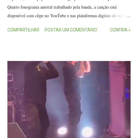
Quarto fonograma autoral trabalhado pela banda, a canção está
disponível com clipe no YouTube e nas plataformas digitais de áudio.
A banda Sambasoul lança a música De Repente . (FOTO: Levi Mori)
COMPARTILHAR
POSTAR UM COMENTÁRIO
CONFIRA »
"A música é uma celebração ao amor, ao encontro, à troca entre as
pessoas que se preocupam umas com as outras dia após dia e fazem a
vida ter sentido nesse contexto. A gente está realmente contando as
horas para lançar, pois o refrão vai fazer todo mundo pirar", projetam
os integrantes do grupo, formado por Raul Mesquita (voz), Lucas de
Carvalho (baixo) e Rafael Valadares (guitarra). O clipe apresenta
roteiro inspirado na energia da canção: praia, surfe, roda de violão,
leveza e ambientes tropicais. De Repente é composição de Anderson
Ventura, do Java Roots, e foi produzida por André Daumas, no
Estúdio A. O Sambasoul Grupo oficial da distribuidora ONErp...