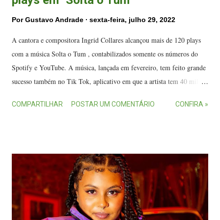
Por
Gustavo Andrade
sexta-feira, julho 29, 2022
A cantora e compositora Ingrid Collares alcançou mais de 120 plays
com a música Solta o Tum , contabilizados somente os números do
Spotify e YouTube. A música, lançada em fevereiro, tem feito grande
sucesso também no Tik Tok, aplicativo em que a artista tem 40 mil
seguidores. A cantora Ingrid Collares tem cerca de 62 seguidores nas
COMPARTILHAR
POSTAR UM COMENTÁRIO
CONFIRA »
redes sociais. (FOTO: Marcelo Figueiredo) "Em menos de um mês de
lançamento já tínhamos batido mais de 30 mil plays no Spotify. Para
grandes artistas, o número parece pouco, mas para mim? Vocês não
tem noção o quanto tá sendo gratificante esse reconhecimento",
publicou a cantora nas redes sociais. A música Solta o Tum tem
composição de Kayky Ventura e Kay Sodré, com produção musical de
Taylor Beat. A direção e produção do videoclipe é de Marcelo
Figueiredo. O som está disponível em todas as plataformas digitais de
áudio . Nascida em Vitória, a cantora Ingrid Collares ainda muito