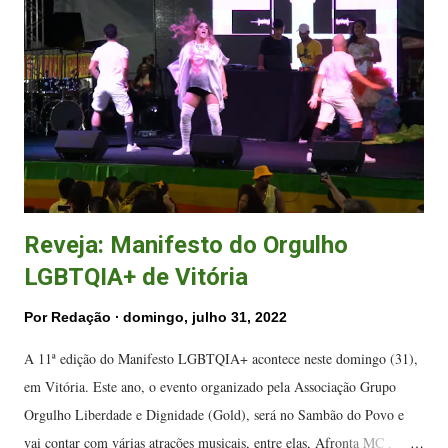
Instagram. O show fez parte da edição "Drop it: Edição Diamante", e
também contou com show de Caio Luccas (RJ). Desde que saiu do
BBB, PA tem tomado decisões sobre a vida profissional. Antes de
entrar no Big Brother Brasil, as atenções estavam voltadas ap...
Reveja: Manifesto do Orgulho
LGBTQIA+ de Vitória
Por
Redação
domingo, julho 31, 2022
A 11ª edição do Manifesto LGBTQIA+ acontece neste domingo (31),
em Vitória. Este ano, o evento organizado pela Associação Grupo
Orgulho Liberdade e Dignidade (Gold), será no Sambão do Povo e
vai contar com várias atrações musicais, entre elas, Afronta MC ,