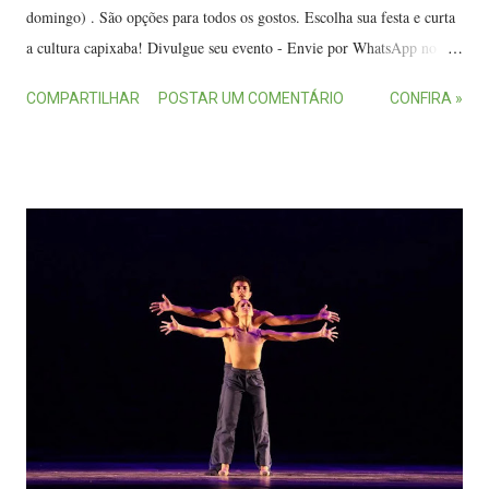
domingo) . São opções para todos os gostos. Escolha sua festa e curta
a cultura capixaba! Divulgue seu evento - Envie por WhatsApp no
(27) 99720-8889 ou por e-mail no contato.ommc@gmail.com
COMPARTILHAR
POSTAR UM COMENTÁRIO
CONFIRA »
constando atrações, data, horário, local, endereço, telefone e valor de
ingressos ou couvert. Alterações nos eventos são de responsabilidade
dos organizadores. • 1º de agosto (segunda-feira) - Dalzy Sales
[Segunda Mercearia] - 18h (Samba) - Mercearia Gourmet - Av. Eldes
Scherrer Souza, 887, Laranjeiras, Serra. Informações: (27) 99235-
7121. - Thiago Mendes [Segunda Sertaneja] - 19h (Sertanejo) - Crab
Mar Bar e Restaurante - Rua Via Sacra, 3, Vila Palestina, Cariacica.
Informações: (27) 99866-8930. - Renêr Nogueira, Lucas Mutz, Arthur
Nogueira, Rodrigo Moskitto, Anderson Januário, Ramon Resende e
Alex Salles [Cachaça, Cerveja e Viola] - 19h30 (Variado) - Vix
Bebidas - Av. Bra...