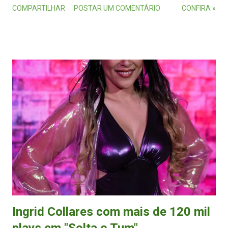
COMPARTILHAR
POSTAR UM COMENTÁRIO
CONFIRA »
cerimônia vai contar com pocket show do grupo Moxuara . Grupo
Moxuara: pocket show e homenagem a Flávio Vezzoni. (FOTO:
Divulgação/Moxuara) O evento irá celebrar os profissionais capixabas
e as realizações musicais feitas durante o ano de 2021 e contará com
17 categorias entre técnicas, destaques individuais e coletivos e para os
produtos musicais mais relevantes do último ano, como melhor
álbum/EP, melhor música, melhor videoclipe e melhor show/live. O
co-realizador Daniel Morelo, destaca que o mercado musical capixaba
tem muitas frentes a serem desbravadas e o reconhecimento dos
valores artísticos e técnicos faz parte da reconstrução e organização do
...
Ingrid Collares com mais de 120 mil
plays em "Solta o Tum"