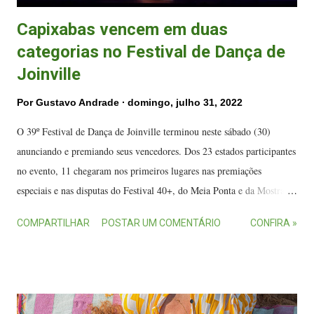
Capixabas vencem em duas
categorias no Festival de Dança de
Joinville
Por
Gustavo Andrade
domingo, julho 31, 2022
O 39º Festival de Dança de Joinville terminou neste sábado (30)
anunciando e premiando seus vencedores. Dos 23 estados participantes
no evento, 11 chegaram nos primeiros lugares nas premiações
especiais e nas disputas do Festival 40+, do Meia Ponta e da Mostra
Competitiva. O Espírito Santo teve um destaque especial no evento
COMPARTILHAR
POSTAR UM COMENTÁRIO
CONFIRA »
graças ao desempenho do grupo Balé da Ilha , que conquistou dois
primeiros lugares na Mostra Competitiva. Os reconhecimentos foram
nos gêneros Balé Neoclássico Conjunto Sênior, com a coreografia
"Fantasia Inacabada", e Balé Neoclássico Duo Sênior, com a
coreografia "Abraços Suspensos". Apresentação do Balé da Ilha.