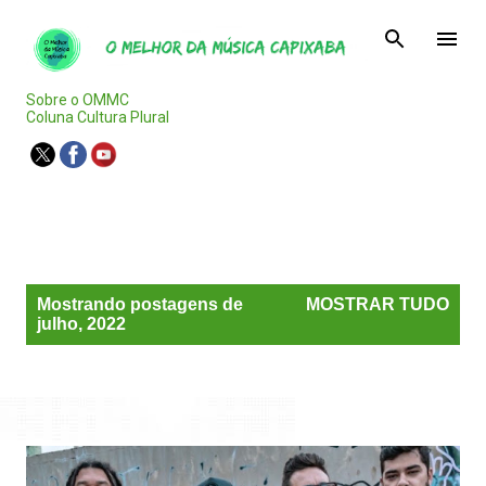
Pular para o conteúdo principal
Sobre o OMMC
Coluna Cultura Plural
Agenda Capixaba
P
Mostrando postagens de
MOSTRAR TUDO
o
julho, 2022
s
t
a
g
e
n