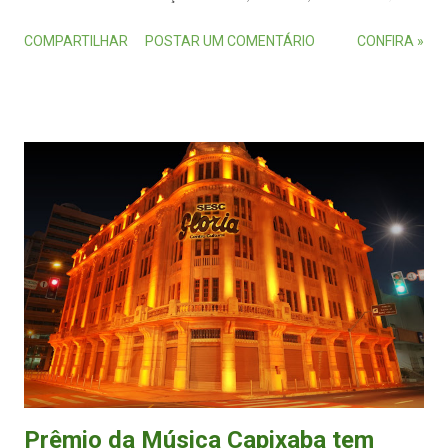
grupo Olhar de Sedução e bateria de escola de samba Novo Império .
COMPARTILHAR
POSTAR UM COMENTÁRIO
CONFIRA »
Também haverá um concurso de drag queens com premiação de R$
1,5 mil e performances das drag queens Angela Jackson e Jéssica
Telles . Antes, uma marcha vai sair do Mercado da Vila Rubim, no
centro da capital capixaba, a partir das 13h. No local da concentração
está programada a apresentação do DJ Le Freak . Em seguida, os
participantes serão conduzidos pelo bloco Afrokizomba até o Sambão
do Povo, no bairro Cypreste, onde diversos artistas vão se apresentar
até às 23h. O evento marca o encerramento da 5ª Semana da
Cidadania LGBTQIA+ de Vitória e tem como tema este ano, de
acordo com a organização, o bordão utilizado pela trans Cleópatra
Santa: "Close, Close, Clo...
Prêmio da Música Capixaba tem