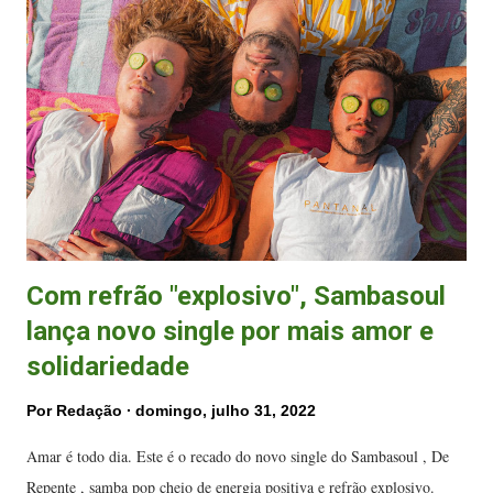
(FOTO: Divulgação) "Momentos lindos, vividos intensamente, pra
relembrarmos e nos emocionarmos. Obrigada a todos que fazem parte
da construção desse trabalho que começou há tanto tempo. Obrigada a
Deus por nos permitir e guiar o nosso caminho", diz a professora
Patrícia Miranda, ao comemorar as conquistas. Ely Diniz, presid...
Com refrão "explosivo", Sambasoul
lança novo single por mais amor e
solidariedade
Por
Redação
domingo, julho 31, 2022
Amar é todo dia. Este é o recado do novo single do Sambasoul , De
Repente , samba pop cheio de energia positiva e refrão explosivo.