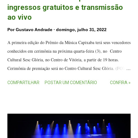
ingressos gratuitos e transmissão
ao vivo
Por
Gustavo Andrade
domingo, julho 31, 2022
A primeira edição do Prêmio da Música Capixaba terá seus vencedores
conhecidos em cerimônia na próxima quarta-feira (3), no Centro
Cultural Sesc Glória, no Centro de Vitória, a partir de 19 horas.
Cerimônia de premiação será no Centro Cultural Sesc Glória. (FOTO:
Divulgação/Sesc) Os ingressos para o evento são gratuitos e podem ser
COMPARTILHAR
POSTAR UM COMENTÁRIO
CONFIRA »
retirados de forma online através do site Sympla . Segundo a
organização, os ingressos correspondem as cadeiras não numeradas e a
entrada no Teatro Glória será permitida até às 20 horas. A cerimônia
também será transmitida ao vivo pelo canal do prêmio no YouTube. O
evento Segundo a organização, o objetivo é valorizar a produção
musical e os profissionais da música nascidos ou radicados no Espírito
Santo. A cerimônia vai contar com pocket show do grupo Moxuara .