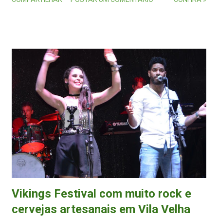
do Estado, e será realizada no parque de exposições da cidade com
entrada franca todos os dias. A dupla Thiarlys & Melina se apresenta
nesta sexta-feira (29). (FOTO: Reprodução/Instagram) Na parte
musical, estão confirmadas grandes atrações capixabas, a exemplo de
Thiarlys & Melina , Casaca , Rinnah , Cristian Sullivan e Musical
Prateado , e também nacionais Di Paullo & Paulino (MG), Maria
Cecília & Rodolfo (MS) e Bruno & Gaspar (SP), que prometem agitar
o parque de exposições, onde será realizada toda a programação da
festa. Além de shows, o evento conta ainda com diversas atividades
esportivas e culturais, como por exemp...
Vikings Festival com muito rock e
cervejas artesanais em Vila Velha