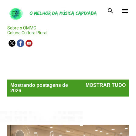
Pular para o conteúdo principal
Sobre o OMMC
Coluna Cultura Plural
Agenda Capixaba
P
Mostrando postagens de
MOSTRAR TUDO
o
2026
s
t
a
g
e
n