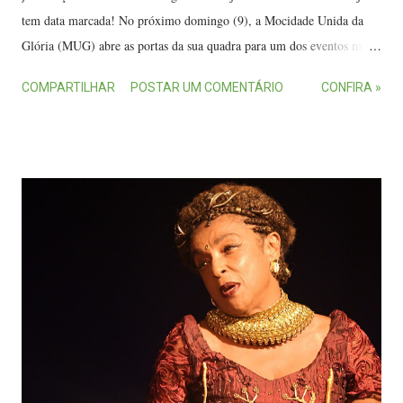
tem data marcada! No próximo domingo (9), a Mocidade Unida da
Glória (MUG) abre as portas da sua quadra para um dos eventos mais
aguardados, a tradicional Feijoada da MUG. Os ingressos podem ser
COMPARTILHAR
POSTAR UM COMENTÁRIO
CONFIRA »
adquiridos com os diretores da escola, na quadra da MUG ou pelo
telefone (27) 99646-3138. Feijoada na MUG no ano passado.
(FOTO: Fávio Rocha) Em sua 24ª edição, o evento promete reunir
boa gastronomia, muita música e toda a energia que faz da escola uma
das grandes referências do carnaval do Espírito Santo. A programação
começa às 12 horas, na quadra da MUG, na Glória, em Vila Velha. Os
ingressos custam R$ 80 e dão direito a buffet de feijoada liberado,
além de uma verdadeira maratona de atrações que vão transformar a
tarde em um grande esquenta para o carnaval de 2027. No palco, o
público poderá curtir os shows do Grupo Samba Crioulo , Arquivo do
Samba , ...