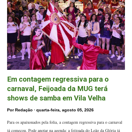
voltado a ser compartilhado nos últimos meses. Em uma das
publicações, são mais de 11,2 mil curtidas e 8,6 mil
compartilhamentos. O artista Robson Neves Miguel, conhecido
artisticamente como Robson Miguel, é um renomado violonista,
compositor e arranjador brasileiro. Nascido em Vitória em 28 de
agosto de 1959, ele possui raízes profundas no bai...
Em contagem regressiva para o
carnaval, Feijoada da MUG terá
shows de samba em Vila Velha
Por
Redação
quarta-feira, agosto 05, 2026
Para os apaixonados pela folia, a contagem regressiva para o carnaval
já começou. Pode anotar na agenda: a feijoada do Leão da Glória já