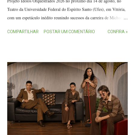
Projeto Ídolos Orquestrados 2026 no próximo dia 14 de agosto, no
Teatro da Universidade Federal do Espírito Santo (Ufes), em Vitória,
com um espetáculo inédito reunindo sucessos da carreira de Michael
Jackson (1958-2009), o “Rei do Pop”. A Orquestra Filarmônica
COMPARTILHAR
POSTAR UM COMENTÁRIO
CONFIRA »
Moderna Brasileira durante apresentação. (FOTO: Edu Hargreaves) O
evento tem patrocínio da MedSênior, por meio da Lei Federal de
Incentivo à Cultura - Lei Rouanet, do Ministério da Cultura. A
realização é da TLAP Produções e da Orquestra Filarmônica Moderna
Brasileira. O concerto será apresentado em duas sessões, às 18 horas e
21 horas, e promete proporcionar ao público uma experiência
multimídia e multissensorial por meio da integração entre música,
teatro e dança. Com direção geral e regência do maestro Tiago Padim
, o espetáculo vai reunir orquestra, vozes, balé e teatro, com mais de
40 artistas no palco interpretando 17 hits do astro norte-ame...