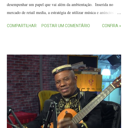
desempenhar um papel que vai além da ambientação. Inserida no
mercado de retail media, a estratégia de utilizar música e anúncios em
áudio como ferramenta de comunicação e vendas acompanha o
COMPARTILHAR
POSTAR UM COMENTÁRIO
CONFIRA »
crescimento do setor, que movimentou R$ 3,5 bilhões no Brasil em
2024, alta de 41% em relação ao ano anterior, segundo levantamento
da Marketing and Media Alliance (MMA Brasil). Imagem criada por
Inteligência Artificial mostra consumidora em loja com música
ambiente. (FOTO: ChatGPT) Para André Domingues, fundador e
CEO da startup Musique, especializada em arquitetura sonora
multicamadas, o áudio deixou de ser apenas um elemento de conforto
para se transformar em um ativo estratégico para o varejo físico. "O
retail media nasceu muito associado ao ambiente digital, mas as lojas
físicas possuem ativos igualmente valiosos, e o áudio é um deles. Ele
deixou de ...