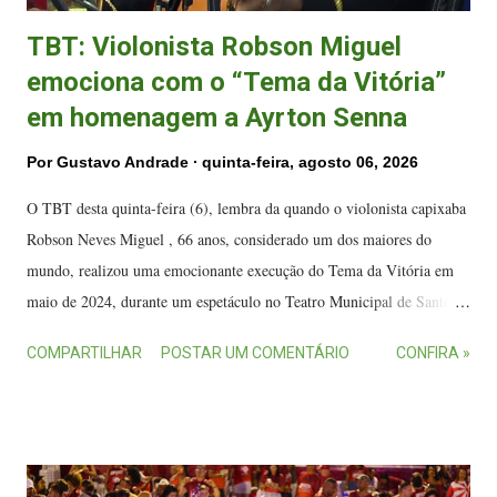
TBT: Violonista Robson Miguel
emociona com o “Tema da Vitória”
em homenagem a Ayrton Senna
Por
Gustavo Andrade
quinta-feira, agosto 06, 2026
O TBT desta quinta-feira (6), lembra da quando o violonista capixaba
Robson Neves Miguel , 66 anos, considerado um dos maiores do
mundo, realizou uma emocionante execução do Tema da Vitória em
maio de 2024, durante um espetáculo no Teatro Municipal de Santo
André, em São Paulo. O violonista Robson Neves Miguel. (FOTO:
COMPARTILHAR
POSTAR UM COMENTÁRIO
CONFIRA »
Reprodução/YouTube) A performance marcou, pois foi na época em
que se lembrava dos 30 anos da morte de Ayrton Senna, destacando-se
pelo efeito especial em que o violão imita o ronco de um motor de
corrida no final da música. O vídeo foi publicado em diversos perfis
no Instagram e no Threads e em diferentes canais no YouTube, tendo