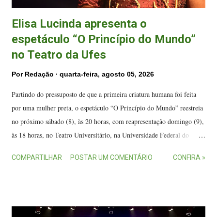
Elisa Lucinda apresenta o
espetáculo “O Princípio do Mundo”
no Teatro da Ufes
Por
Redação
quarta-feira, agosto 05, 2026
Partindo do pressuposto de que a primeira criatura humana foi feita
por uma mulher preta, o espetáculo “O Princípio do Mundo” reestreia
no próximo sábado (8), às 20 horas, com reapresentação domingo (9),
às 18 horas, no Teatro Universitário, na Universidade Federal do
Espírito Santo (Ufes), em Vitória. A atriz Elisa Lucinda em cena no
COMPARTILHAR
POSTAR UM COMENTÁRIO
CONFIRA »
espetáculo. (FOTO: Jonathan Estrella) Estrelado por Elisa Lucinda ,
que assina a dramaturgia com a diretora do espetáculo Geovana Pires -
a dupla que forma a Companhia da Outra - a peça marca ainda a
estreia profissional do jovem ator Gabriel Demarchi . Com uma
estrutura totalmente poética, a montagem realiza um desdobramento