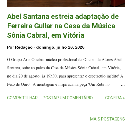
Abel Santana estreia adaptação de
Ferreira Gullar na Casa da Música
Sônia Cabral, em Vitória
Por
Redação
domingo, julho 26, 2026
O Grupo Arte Oficina, núcleo profissional da Oficina de Atores Abel
Santana, sobe ao palco da Casa da Música Sônia Cabral, em Vitória,
no dia 20 de agosto, às 19h30, para apresentar o espetáculo inédito' A
Peso de Ouro'. A montagem é inspirada na peça 'Um Rubi no
Umbigo', escrita por Ferreira Gullar em 1970. A montagem marca um
COMPARTILHAR
POSTAR UM COMENTÁRIO
CONFIRA »
novo momento na trajetória de Abel Santana. (FOTO: Lina Carneiro
e Thiago Miranda) A Peso de Ouro é uma tragicomédia que equilibra
humor, poesia e crítica social. A história acompanha Vitinho, um
MAIS POSTAGENS
jovem de 20 anos que carrega, desde o nascimento, um rubi encravado