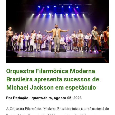
sobre o fundamento do matriarcado e a orfandade do mundo
contemporâneo. “Estamos propondo uma ocupação menos predatória e
menos violenta do mundo. É inadmissível que ainda hoje o masculino
represente uma ameaça à vida de uma mulher, então desfilamos tais
assuntos para fazer refletir, mas utilizando graça, beleza e humor nas
pal...
Orquestra Filarmônica Moderna
Brasileira apresenta sucessos de
Michael Jackson em espetáculo
Por
Redação
quarta-feira, agosto 05, 2026
A Orquestra Filarmônica Moderna Brasileira inicia a turnê nacional do