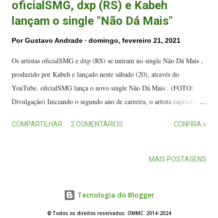
oficialSMG, dxp (RS) e Kabeh
lançam o single "Não Dá Mais"
Por
Gustavo Andrade
domingo, fevereiro 21, 2021
Os artistas oficialSMG e dxp (RS) se uniram no single Não Dá Mais ,
produzido por Kabeh e lançado neste sábado (20), através do
YouTube. oficialSMG lança o novo single Não Dá Mais . (FOTO:
Divulgação) Iniciando o segundo ano de carreira, o artista capixaba
oficialSMG traz seu flow calmo para falar de clichês românticos,
COMPARTILHAR
2 COMENTÁRIOS
CONFIRA »
enquanto dxp, direto do Rio Grande do Sul, faz uma virada ao trap
em sua parte da canção. Com muita poesia e originalidade as partes se
completam encaixando muito bem no instrumental produzido por
MAIS POSTAGENS
Kabeh. O audiovisual veio com um lyric video feito pela
SraTipografia trazendo efeitos simples e desenhos mostrando os
Tecnologia do Blogger
cenários e acontecimentos cantados. Enquanto isso Batata Beats assina
o trabalho de mixagem e masterização do single pela Rapnoscliv
© Todos os direitos reservados. OMMC. 2014-2024