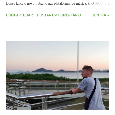
Lopes lança o novo trabalho nas plataformas de música. (FOTO: Aron
Ribas) O EP marca também o início de um marco na carreira do
COMPARTILHAR
POSTAR UM COMENTÁRIO
CONFIRA »
capixaba: o contrato com a ONErpm Brasil, uma das maiores
distribuidoras de música do mundo. "Tô emocionado de anunciar isso
porque é mais um importante passo da minha carreira. Em
comemoração lançaremos a compilação do Minimal Sessions em um
EP e também o vídeo da Session Full ", disse Lopes. O projeto
apresenta duas músicas inéditas e duas releituras, que também contarão
com os vídeos da gravação ao vivo, onde, em cada uma, há a
participação de artistas convidados. As gravações ocorreram no
Estúdio Bravo, em Vitória. Um dos singles do EP é Pra Não Esquecer
, que foi lançada em dezembro, com Alinne Garruth nos vocais e o
produtor Leonardo Chamoun no vio...