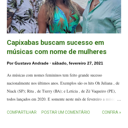
fevereiro) Ismail Gonçalves ft. Thayná da Silva - Tá No Sal (4 de
fevereiro) Ak...
Capixabas buscam sucesso em
músicas com nome de mulheres
Por
Gustavo Andrade
sábado, fevereiro 27, 2021
As músicas com nomes femininos tem feito grande sucesso
nacionalmente nos últimos anos. Exemplos são os hits Oh Juliana , de
Niack (SP); Rita , de Tierry (BA); e Letícia , de Zé Vaqueiro (PE),
todos lançados em 2020. E somente neste mês de fevereiro a música
capixaba ganha três músicas com nomes de mulheres. Será que vão
COMPARTILHAR
POSTAR UM COMENTÁRIO
CONFIRA »
hitar também? Essa é a torcida do O Melhor da Música Capixaba .
Alemão do Forró, junto com o baiano Lambasaia lançou o hit Luana .