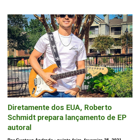
(FOTO: Reprodução) O cantor Alemão do Forró lançou o single
Luana no dia 11 de fevereiro, em uma parceria com Lambasaia (BA).
Somente no YouTube, a música tem mais de 103 mil visualizações.
Um dia antes, no dia 10, João Bermudes apresentou a música
intitulada Marinete . E no último dia 19, Cristian Sullivan lançou o
single Ludi . O cantor foi destaque na página principal do Palco MP3
no estilo forró e segundo o cantor, já são mais de 2 milhões de
visualizações no Instagram e TikTok. "Obrigado demais a todos que
estão curtindo,...
Diretamente dos EUA, Roberto
Schmidt prepara lançamento de EP
autoral