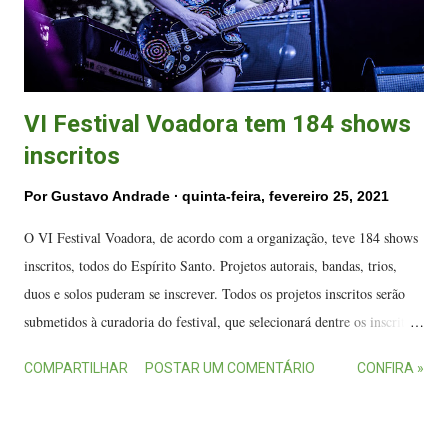
VI Festival Voadora tem 184 shows
inscritos
Por
Gustavo Andrade
quinta-feira, fevereiro 25, 2021
O VI Festival Voadora, de acordo com a organização, teve 184 shows
inscritos, todos do Espírito Santo. Projetos autorais, bandas, trios,
duos e solos puderam se inscrever. Todos os projetos inscritos serão
submetidos à curadoria do festival, que selecionará dentre os inscritos
aqueles que participarão do evento. Gabriela Terra, do My Magical
COMPARTILHAR
POSTAR UM COMENTÁRIO
CONFIRA »
Glowing Lens, durante apresentação no Festival Voadora. (FOTO:
Tati Hauer) Os resultados serão revelados até o dia 1º de março. O
festival acontece em abril, com data ainda a ser definida. São nove