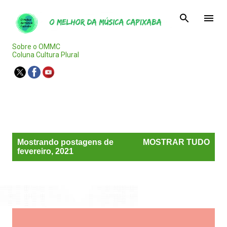
Pular para o conteúdo principal
Sobre o OMMC
Coluna Cultura Plural
Agenda Capixaba
P
Mostrando postagens de
MOSTRAR TUDO
o
fevereiro, 2021
s
t
a
g
e
n