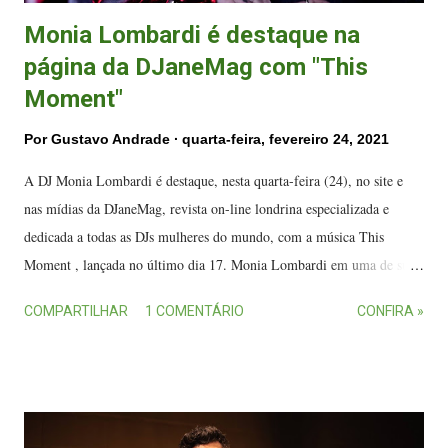
Monia Lombardi é destaque na
página da DJaneMag com "This
Moment"
Por
Gustavo Andrade
quarta-feira, fevereiro 24, 2021
A DJ Monia Lombardi é destaque, nesta quarta-feira (24), no site e
nas mídias da DJaneMag, revista on-line londrina especializada e
dedicada a todas as DJs mulheres do mundo, com a música This
Moment , lançada no último dia 17. Monia Lombardi em uma de suas
apresentações. (FOTO: Bruno Castro) A DJaneMag é conceituada,
COMPARTILHAR
1 COMENTÁRIO
CONFIRA »
sendo a responsável por divulgar anualmente, desde 2013, o ranking
das melhores DJs mulheres do mundo. Uma publicação no Instagram
apresenta um release da capixaba e indica o hit aos seguidores, em um
link para o site da revista . Segundo Monia, é uma felicidade ter
acordado com "essa surpresa linda" da DJaneMag. Ela agradeceu o