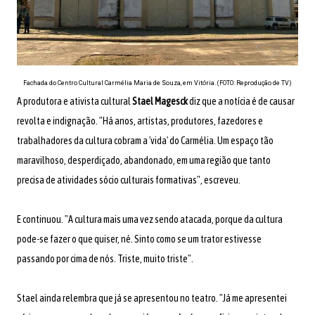
Fachada do Centro Cultural Carmélia Maria de Souza, em Vitória. (FOTO: Reprodução de TV)
A produtora e ativista cultural
Stael Magesck
diz que a notícia é de causar
revolta e indignação. "Há anos, artistas, produtores, fazedores e
trabalhadores da cultura cobram a 'vida' do Carmélia. Um espaço tão
maravilhoso, desperdiçado, abandonado, em uma região que tanto
precisa de atividades sócio culturais formativas", escreveu.
E continuou. "A cultura mais uma vez sendo atacada, porque da cultura
pode-se fazer o que quiser, né. Sinto como se um trator estivesse
passando por cima de nós. Triste, muito triste".
Stael ainda relembra que já se apresentou no teatro. "Já me apresentei