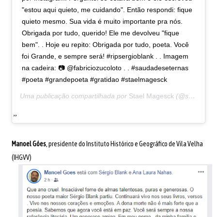
"estou aqui quieto, me cuidando". Então respondi: fique
quieto mesmo. Sua vida é muito importante pra nós.
Obrigada por tudo, querido! Ele me devolveu "fique
bem". . Hoje eu repito: Obrigada por tudo, poeta. Você
foi Grande, e sempre será! #ripsergioblank . . Imagem
na cadeira: 📷 @fabriciozucoloto . . #saudadeseternas
#poeta #grandepoeta #gratidao #staelmagesck
Uma publicação compartilhada por
Stael Magesck
(@staelmagesck) em
Manoel Góes
, presidente do Instituto Histórico e Geográfico de Vila Velha
(IHGVV)