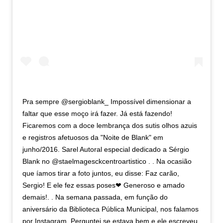
Pra sempre @sergioblank_ Impossível dimensionar a
faltar que esse moço irá fazer. Já está fazendo!
Ficaremos com a doce lembrança dos sutis olhos azuis
e registros afetuosos da "Noite de Blank" em
junho/2016. Sarel Autoral especial dedicado a Sérgio
Blank no @staelmagesckcentroartistico . . Na ocasião
que íamos tirar a foto juntos, eu disse: Faz carão,
Sergio! E ele fez essas poses❤ Generoso e amado
demais!. . Na semana passada, em função do
aniversário da Biblioteca Pública Municipal, nos falamos
por Instagram. Perguntei se estava bem e ele escreveu