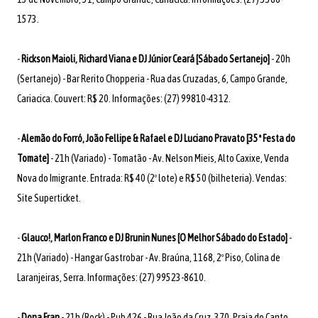
1573.
-
Rickson Maioli, Richard Viana e DJ Júnior Ceará [Sábado Sertanejo]
- 20h
(Sertanejo) - Bar Rerito Chopperia - Rua das Cruzadas, 6, Campo Grande,
Cariacica. Couvert: R$ 20. Informações: (27) 99810-4312.
-
Alemão do Forró, João Fellipe & Rafael e DJ Luciano Pravato [35ª Festa do
Tomate]
- 21h (Variado) - Tomatão - Av. Nelson Mieis, Alto Caxixe, Venda
Nova do Imigrante. Entrada: R$ 40 (2º lote) e R$ 50 (bilheteria). Vendas:
Site Superticket.
-
Glauco!, Marlon Franco e DJ Brunin Nunes [O Melhor Sábado do Estado]
-
21h (Variado) - Hangar Gastrobar - Av. Braúna, 1168, 2º Piso, Colina de
Laranjeiras, Serra. Informações: (27) 99523-8610.
-
Dona Fran
- 21h (Rock) - Pub 426 - Rua João da Cruz, 370, Praia do Canto,