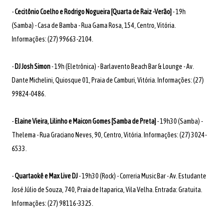
-
Cecitônio Coelho e Rodrigo Nogueira [Quarta de Raiz -Verão]
- 19h
(Samba) - Casa de Bamba - Rua Gama Rosa, 154, Centro, Vitória.
Informações: (27) 99663-2104.
-
DJ Josh Simon
- 19h (Eletrônica) - Barlavento Beach Bar & Lounge - Av.
Dante Michelini, Quiosque 01, Praia de Camburi, Vitória. Informações: (27)
99824-0486.
-
Elaine Vieira, Lilinho e Maicon Gomes [Samba de Preta]
- 19h30 (Samba) -
Thelema - Rua Graciano Neves, 90, Centro, Vitória. Informações: (27) 3024-
6533.
-
Quartaokê e Max Live DJ
- 19h30 (Rock) - Correria Music Bar - Av. Estudante
José Júlio de Souza, 740, Praia de Itaparica, Vila Velha. Entrada: Gratuita.
Informações: (27) 98116-3325.