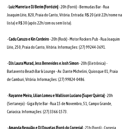
-
Luiz Marreta e DJ Berim [Forrózin]
- 20h (Forró) - Bermudas Bar - Rua
Joaquim Lírio, 820, Praia do Canto, Vitória. ⁣⁣Entrada: R$ 20 (até 22h/nome na
lista) e R$ 30 (após 22h/com ou sem lista).
-
Cadu Caruzo e Kin Cordeiro
- 20h (Rock) - Motor Rockers Pub - Rua Joaquim
Lírio, 250, Praia do Canto, Vitória. Informações: (27) 99244-3691.
-
DJs Laura Murad, Jess Benevides e Josh Simon
- 20h (Eletrônica) -
Barlavento Beach Bar & Lounge - Av. Dante Michelini, Quiosque 01, Praia
de Camburi, Vitória. Informações: (27) 99824-0486.
-
Rayanne Meira, Lilian Lomeu e Wallison Luciano [Super Quinta]
- 20h
(Sertanejo) - Giga Byte Bar - Rua 15 de Novembro, 51, Campo Grande,
Cariacica. Informações: (27) 3366-1573.
-
Amanda Requião e DJ Douglas [Forró do Correria]
- 21h (Forró) - Correria