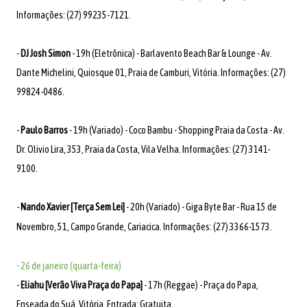
Informações: (27) 99235-7121.
-
DJ Josh Simon
- 19h (Eletrônica) - Barlavento Beach Bar & Lounge - Av.
Dante Michelini, Quiosque 01, Praia de Camburi, Vitória. Informações: (27)
99824-0486.
-
Paulo Barros
- 19h (Variado) - Coco Bambu - Shopping Praia da Costa - Av.
Dr. Olivio Lira, 353, Praia da Costa, Vila Velha. Informações: (27) 3141-
9100.
-
Nando Xavier [Terça Sem Lei]
- 20h (Variado) - Giga Byte Bar - Rua 15 de
Novembro, 51, Campo Grande, Cariacica. Informações: (27) 3366-1573.
• 26 de janeiro (quarta-feira)
-
Eliahu [Verão Viva Praça do Papa]
- 17h (Reggae) - Praça do Papa,
Enseada do Suá, Vitória. Entrada: Gratuita.