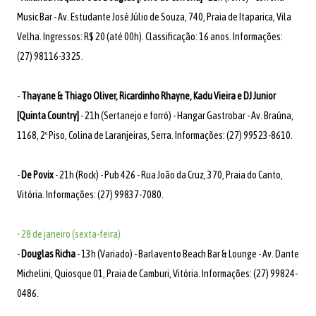
Music Bar - Av. Estudante José Júlio de Souza, 740, Praia de Itaparica, Vila
Velha. Ingressos: R$ 20 (até 00h). Classificação: 16 anos. Informações:
(27) 98116-3325.
-
Thayane & Thiago Oliver, Ricardinho Rhayne, Kadu Vieira e DJ Junior
[Quinta Country]
- 21h (Sertanejo e forró) - Hangar Gastrobar - Av. Braúna,
1168, 2º Piso, Colina de Laranjeiras, Serra. Informações: (27) 99523-8610.
-
De Povix
- 21h (Rock) - Pub 426 - Rua João da Cruz, 370, Praia do Canto,
Vitória. Informações: (27) 99837-7080.
• 28 de janeiro (sexta-feira)
-
Douglas Richa
- 13h (Variado) - Barlavento Beach Bar & Lounge - Av. Dante
Michelini, Quiosque 01, Praia de Camburi, Vitória. Informações: (27) 99824-
0486.