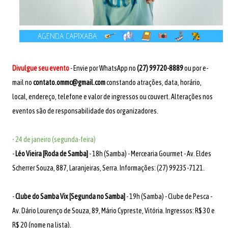
Divulgue seu evento
- Envie por WhatsApp no
(27) 99720-8889
ou por e-
mail no
contato.ommc@gmail.com
constando atrações, data, horário,
local, endereço, telefone e valor de ingressos ou couvert. Alterações nos
eventos são de responsabilidade dos organizadores.
• 24 de janeiro (segunda-feira)
-
Léo Vieira [Roda de Samba]
- 18h (Samba) - Mercearia Gourmet - Av. Eldes
Scherrer Souza, 887, Laranjeiras, Serra. Informações: (27) 99235-7121.
-
Clube do Samba Vix [Segunda no Samba]
- 19h (Samba) - Clube de Pesca -
Av. Dário Lourenço de Souza, 89, Mário Cypreste, Vitória. Ingressos: R$ 30 e
R$ 20 (nome na lista).