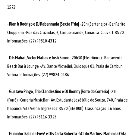
1573.
-
Rian & Rodrigo e DJ Rabannada [Sexta F*da]
- 20h (Sertanejo) - Bar Rerito
Chopperia - Rua das Cruzadas, 6, Campo Grande, Cariacica. Couvert: R$ 20.
Informações: (27) 99810-4312.
-
DJs Mahat, Victor Matias e Josh Simon
- 20h30 (Eletrônica) - Barlavento
Beach Bar & Lounge - Av. Dante Michelini, Quiosque 01, Praia de Camburi,
Vitória. Informações: (27) 99824-0486.
-
Gustavo Pingo, Trio Clandestino e DJ Jhonny [Forró do Correria]
- 21h
(Forró) - Correria Music Bar - Av. Estudante José Júlio de Souza, 740, Praia de
Itaparica, Vila Velha. Ingressos: R$ 20 (até 00h). Classificação: 16 anos.
Informações: (27) 98116-3325.
-
Filipinho, Kalil do Engê e DJs Carla Roberta, GCL do Martins, Marlin da Orla