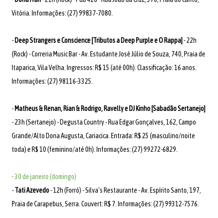
Vitória. Informações: (27) 99837-7080.
-
Deep Strangers e Conscience [Tributos a Deep Purple e O Rappa]
- 22h
(Rock) - Correria Music Bar - Av. Estudante José Júlio de Souza, 740, Praia de
Itaparica, Vila Velha. Ingressos: R$ 15 (até 00h). Classificação: 16 anos.
Informações: (27) 98116-3325.
-
Matheus & Renan, Rian & Rodrigo, Ravelly e DJ Kinho [Sabadão Sertanejo]
- 23h (Sertanejo) - Degusta Country - Rua Edgar Gonçalves, 162, Campo
Grande/Alto Dona Augusta, Cariacica. Entrada: R$ 25 (masculino/noite
toda) e R$ 10 (feminino/até 0h). Informações: (27) 99272-6829.
• 30 de janeiro (domingo)
-
Tati Azevedo
- 12h (Forró) - Silva’s Restaurante - Av. Espírito Santo, 197,
Praia de Carapebus, Serra. Couvert: R$ 7. Informações: (27) 99312-7576.