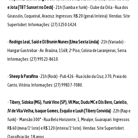
e Jota [TBT Sunset no Deck]
- 21h (Samba e funk) - Clube da Orla - Rua dos
Girassóis, Coqueiral, Aracruz. Ingressos: R$ 20 (geral/inteira). Vendas: Site
Superticket. Informações: (27) 3250-1424.
-
Rodrigo Leal, Said e DJ Brunin Nunes [Uma Sexta Linda]
- 21h (Variado) -
Hangar Gastrobar - Av. Braúna, 1168, 2º Piso, Colina de Laranjeiras, Serra.
Informações: (27) 99523-8610.
-
Sheep & Parafina
- 21h (Rock) - Pub 426 - Rua João da Cruz, 370, Praia do
Canto, Vitória. Informações: (27) 99837-7080.
-
Tibery, Sidoka (MG), Yunk Vino (SP), VK Mac, Dudu MC e DJs Bero, Cariello,
JV de Vila Velha, Isaque Gomes, Esquilo e Luuh [Tibery Convida]
- 22h (Rap e
funk) - Mansão 300° - Rua Belo Horizonte, 1, Meaípe, Guarapari. Ingressos:
R$ 60 (meia/1º lote) e R$ 120 (inteira/1º lote). Vendas: Site Superticket.
Classificação: 18 anos.