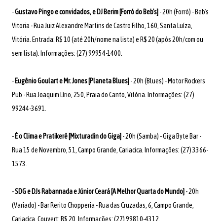
-
Gustavo Pingo e convidados, e DJ Berim [Forró do Beb's]
- 20h (Forró) - Beb's
Vitoria - Rua Juiz Alexandre Martins de Castro Filho, 160, Santa Luíza,
Vitória. Entrada: R$ 10 (até 20h/nome na lista) e R$ 20 (após 20h/com ou
sem lista). Informações: (27) 99954-1400.
-
Eugênio Goulart e Mr. Jones [Planeta Blues]
- 20h (Blues) - Motor Rockers
Pub - Rua Joaquim Lírio, 250, Praia do Canto, Vitória. Informações: (27)
99244-3691.
-
É o Clima e Pratikerê [Mixturadin do Giga]
- 20h (Samba) - Giga Byte Bar -
Rua 15 de Novembro, 51, Campo Grande, Cariacica. Informações: (27) 3366-
1573.
-
SDG e DJs Rabannada e Júnior Ceará [A Melhor Quarta do Mundo]
- 20h
(Variado) - Bar Rerito Chopperia - Rua das Cruzadas, 6, Campo Grande,
Cariacica. Couvert: R$ 20. Informações: (27) 99810-4312.