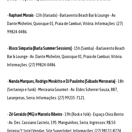
-
Raphael Morais
- 13h (Variado) - Barlavento Beach Bar & Lounge - Av.
Dante Michelini, Quiosque 01, Praia de Camburi, Vitória. Informações: (27)
99824-0486.
-
Bloco Simpatia [Barla Summer Sessions]
- 15h (Samba) - Barlavento Beach
Bar & Lounge - Av. Dante Michelini, Quiosque 01, Praia de Camburi, Vitória.
Informações: (27) 99824-0486.
-
Nanda Marques, Rodrigo Moskitto e DJ Paulinho [Sábado Mercearia]
- 18h
(Sertanejo e funk) - Mercearia Gourmet - Av. Eldes Scherrer Souza, 887,
Laranjeiras, Serra. Informações: (27) 99235-7121.
-
Zé Geraldo (MG) e Marcelo Ribeiro
- 19h (Rock e folk) - Espaço Chico Bento
- Av. Des. Cassiano Castelo, 195, Manguinhos, Serra. Ingressos: R$ 50
(inteira/1º lote) Vendas: Site Superticket. Informações: (27) 98131-8774.