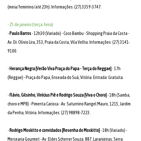
(meia/feminino/até 23h). Informações: (27) 3359-3747.
• 25 de janeiro (terça-feira)
-
Paulo Barros
- 12h30 (Variado) - Coco Bambu - Shopping Praia da Costa -
Av. Dr. Olivio Lira, 353, Praia da Costa, Vila Velha. Informações: (27) 3141-
9100.
-
Herança Negra [Verão Viva Praça do Papa - Terça do Reggae]
- 17h
(Reggae) - Praça do Papa, Enseada do Suá, Vitória. Entrada: Gratuita.
-
Flávio, Gilsinho, Vinícius Piê e Rodrigo Souza [Viva o Choro]
- 18h (Samba,
choro e MPB) - Pimenta Carioca - Av. Saturnino Rangel Mauro, 1215, Jardim
da Penha, Vitória. Informações: (27) 98898-7223.
-
Rodrigo Moskitto e convidados [Resenha do Moskitto]
- 18h (Variado) -
Mercearia Gourmet - Av. Eldes Scherrer Souza, 887, Laranjeiras, Serra.