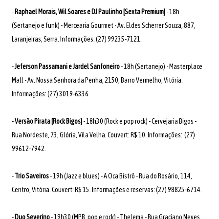
-
Raphael Morais, Wil Soares e DJ Paulinho [Sexta Premium]
- 18h
(Sertanejo e funk) - Mercearia Gourmet - Av. Eldes Scherrer Souza, 887,
Laranjeiras, Serra. Informações: (27) 99235-7121.
-
Jeferson Passamani e Jardel Sanfoneiro
- 18h (Sertanejo) - Masterplace
Mall - Av. Nossa Senhora da Penha, 2150, Barro Vermelho, Vitória.
Informações: (27) 3019-6336.
-
Versão Pirata [Rock Bigos]
- 18h30 (Rock e pop rock) - Cervejaria Bigos -
Rua Nordeste, 73, Glória, Vila Velha. Couvert: R$ 10. Informações: (27)
99612-7942.
-
Trio Saveiros
- 19h (Jazz e blues) - A Oca Bistrô - Rua do Rosário, 114,
Centro, Vitória. Couvert: R$ 15. Informações e reservas: (27) 98825-6714.
-
Duo Severino
- 19h30 (MPB, pop e rock) - Thelema - Rua Graciano Neves,