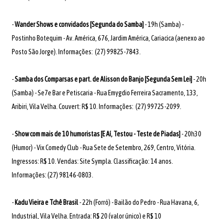
-
Wander Shows e convidados [Segunda do Samba]
- 19h (Samba) -
Postinho Botequim - Av. América, 676, Jardim América, Cariacica (aenexo ao
Posto São Jorge). Informações: (27) 99825-7843.
-
Samba dos Comparsas e part. de Alisson do Banjo [Segunda Sem Lei]
- 20h
(Samba) - Se7e Bar e Petiscaria - Rua Emygdio Ferreira Sacramento, 133,
Aribiri, Vila Velha. Couvert: R$ 10. Informações: (27) 99725-2099.
-
Show com mais de 10 humoristas [E Aí, Testou - Teste de Piadas]
- 20h30
(Humor) - Vix Comedy Club - Rua Sete de Setembro, 269, Centro, Vitória.
Ingressos: R$ 10. Vendas: Site Sympla. Classificação: 14 anos.
Informações: (27) 98146-0803.
-
Kadu Vieira e Tchê Brasil
- 22h (Forró) - Bailão do Pedro - Rua Havana, 6,
Industrial, Vila Velha. Entrada: R$ 20 (valor único) e R$ 10