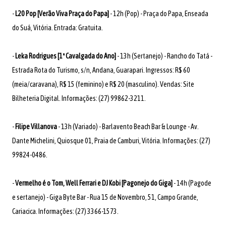
-
L20 Pop [Verão Viva Praça do Papa]
- 12h (Pop) - Praça do Papa, Enseada
do Suá, Vitória. Entrada: Gratuita.
-
Leka Rodrigues [1ª Cavalgada do Ano]
- 13h (Sertanejo) - Rancho do Tatá -
Estrada Rota do Turismo, s/n, Andana, Guarapari. Ingressos: R$ 60
(meia/caravana), R$ 15 (feminino) e R$ 20 (masculino). Vendas: Site
Bilheteria Digital. Informações: (27) 99862-3211.
-
Filipe Villanova
- 13h (Variado) - Barlavento Beach Bar & Lounge - Av.
Dante Michelini, Quiosque 01, Praia de Camburi, Vitória. Informações: (27)
99824-0486.
-
Vermelho é o Tom, Well Ferrari e DJ Kobi [Pagonejo do Giga]
- 14h (Pagode
e sertanejo) - Giga Byte Bar - Rua 15 de Novembro, 51, Campo Grande,
Cariacica. Informações: (27) 3366-1573.