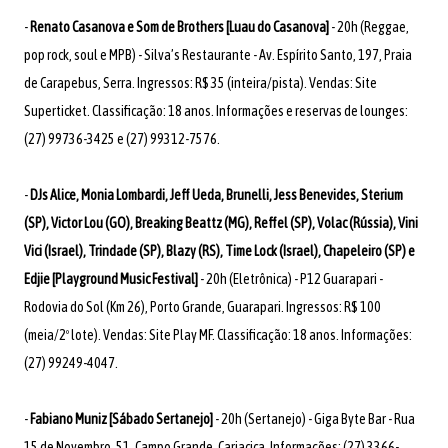
-
Renato Casanova e Som de Brothers [Luau do Casanova]
- 20h (Reggae,
pop rock, soul e MPB) - Silva’s Restaurante - Av. Espírito Santo, 197, Praia
de Carapebus, Serra. Ingressos: R$ 35 (inteira/pista). Vendas: Site
Superticket. Classificação: 18 anos. Informações e reservas de lounges:
(27) 99736-3425 e (27) 99312-7576.
-
DJs Alice, Monia Lombardi, Jeff Ueda, Brunelli, Jess Benevides, Sterium
(SP), Victor Lou (GO), Breaking Beattz (MG), Reffel (SP), Volac (Rússia), Vini
Vici (Israel), Trindade (SP), Blazy (RS), Time Lock (Israel), Chapeleiro (SP) e
Edjie [Playground Music Festival]
- 20h (Eletrônica) - P12 Guarapari -
Rodovia do Sol (Km 26), Porto Grande, Guarapari. Ingressos: R$ 100
(meia/2º lote). Vendas: Site Play MF. Classificação: 18 anos. Informações:
(27) 99249-4047.
-
Fabiano Muniz [Sábado Sertanejo]
- 20h (Sertanejo) - Giga Byte Bar - Rua
15 de Novembro, 51, Campo Grande, Cariacica. Informações: (27) 3366-