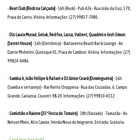
-
Beat Club [Rock na Calçada]
- 16h (Rock) - Pub 426 - Rua João da Cruz, 370,
Praia do Canto, Vitória. Informações: (27) 99837-7080.
-
DJs Laura Murad, Geluk, Red Fox, Lacca, Vallent, Quadrini e Josh Simon
[Secret House]
- 16h (Eletrônica) - Barlavento Beach Bar & Lounge - Av.
Dante Michelini, Quiosque 01, Praia de Camburi, Vitória. Informações: (27)
99824-0486.
-
Samba Jr, João Fellipe & Rafael e DJ Júnior Ceará [Domingueira]
- 16h
(Samba e sertanejo) - Bar Rerito Chopperia - Rua das Cruzadas, 6, Campo
Grande, Cariacica. Couvert: R$ 20. Informações: (27) 99810-4312.
-
Comichão e Raione [35ª Festa do Tomate]
- 18h (Variado) - Tomatão - Av.
Nelson Mieis, Alto Caxixe, Venda Nova do Imigrante. Entrada: Gratuita.
• Capixabas fora do ES