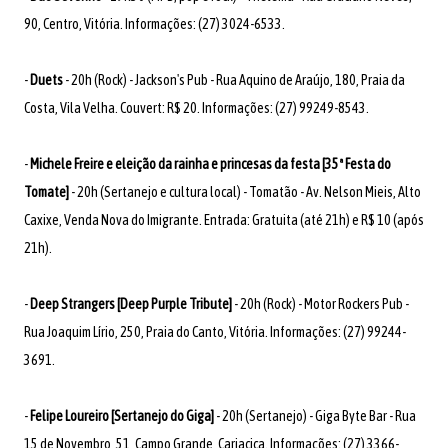
90, Centro, Vitória. Informações: (27) 3024-6533.
-
Duets
- 20h (Rock) - Jackson's Pub - Rua Aquino de Araújo, 180, Praia da
Costa, Vila Velha. Couvert: R$ 20. Informações: (27) 99249-8543.
-
Michele Freire e eleição da rainha e princesas da festa [35ª Festa do
Tomate]
- 20h (Sertanejo e cultura local) - Tomatão - Av. Nelson Mieis, Alto
Caxixe, Venda Nova do Imigrante. Entrada: Gratuita (até 21h) e R$ 10 (após
21h).
-
Deep Strangers [Deep Purple Tribute]
- 20h (Rock) - Motor Rockers Pub -
Rua Joaquim Lírio, 250, Praia do Canto, Vitória. Informações: (27) 99244-
3691.
-
Felipe Loureiro [Sertanejo do Giga]
- 20h (Sertanejo) - Giga Byte Bar - Rua
15 de Novembro, 51, Campo Grande, Cariacica. Informações: (27) 3366-