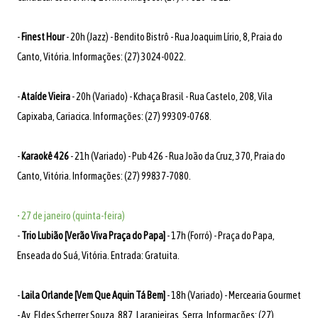
-
Finest Hour
- 20h (Jazz) - Bendito Bistrô - Rua Joaquim Lírio, 8, Praia do
Canto, Vitória. Informações: (27) 3024-0022.
-
Ataíde Vieira
- 20h (Variado) - Kchaça Brasil - Rua Castelo, 208, Vila
Capixaba, Cariacica. Informações: (27) 99309-0768.
-
Karaokê 426
- 21h (Variado) - Pub 426 - Rua João da Cruz, 370, Praia do
Canto, Vitória. Informações: (27) 99837-7080.
• 27 de janeiro (quinta-feira)
-
Trio Lubião [Verão Viva Praça do Papa]
- 17h (Forró) - Praça do Papa,
Enseada do Suá, Vitória. Entrada: Gratuita.
-
Laila Orlande [Vem Que Aquin Tá Bem]
- 18h (Variado) - Mercearia Gourmet
- Av. Eldes Scherrer Souza, 887, Laranjeiras, Serra. Informações: (27)