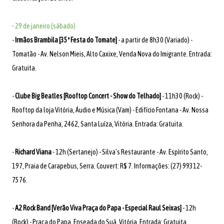
• 29 de janeiro (sábado)
-
Irmãos Brambila [35ª Festa do Tomate]
- a partir de 8h30 (Variado) -
Tomatão - Av. Nelson Mieis, Alto Caxixe, Venda Nova do Imigrante. Entrada:
Gratuita.
-
Clube Big Beatles [Rooftop Concert - Show do Telhado]
- 11h30 (Rock) -
Rooftop da loja Vitória, Áudio e Música (Vam) - Edifício Fontana - Av. Nossa
Senhora da Penha, 2462, Santa Luíza, Vitória. Entrada: Gratuita.
-
Richard Viana
- 12h (Sertanejo) - Silva’s Restaurante - Av. Espírito Santo,
197, Praia de Carapebus, Serra. Couvert: R$ 7. Informações: (27) 99312-
7576.
-
A2 Rock Band [Verão Viva Praça do Papa - Especial Raul Seixas]
- 12h
(Rock) - Praça do Papa, Enseada do Suá, Vitória. Entrada: Gratuita.