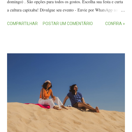
domingo) . São opções para todos os gostos. Escolha sua festa e curta
a cultura capixaba! Divulgue seu evento - Envie por WhatsApp no
(27) 99720-8889 ou por e-mail no contato.ommc@gmail.com
COMPARTILHAR
POSTAR UM COMENTÁRIO
CONFIRA »
constando atrações, data, horário, local, endereço, telefone e valor de
ingressos ou couvert. Alterações nos eventos são de responsabilidade
dos organizadores. Observação: Na imagem de destaque, os
integrantes do Ekoá Trio, atração de sábado (29) na Casa de Bamba.
(FOTO: Reprodução/Instagram) • 24 de março (segunda-feira) - Allan
Binder [Modão Sertanejo] - 18h (Sertanejo) - Mercearia Gourmet -
Av. Eldes Scherrer Souza, 887, Laranjeiras, Serra. Couvert: R$ 7.
Informações: (27) 99235-7121. - Clube do Samba e DJ Enzo Santos
[Segunda no Samba] - 19h (Samba) - Clube de Pesca Santo Antônio -
Av. Dário Lourenço de Souza, 89, Mário Cypreste, Vitória.
Informações: (27) 99993-5634. - ...