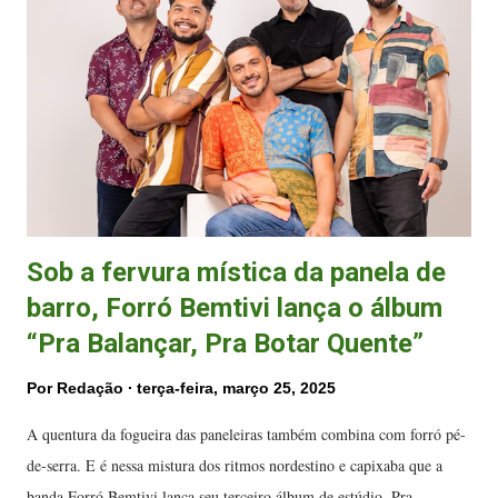
2018, moradores de municípios da Grande Vitória, e que estejam
matriculados (as) em escola da rede pública de ensino ou que sejam
100% bolsistas em escola particular. A prioridade será para crianças
em situação de vulnerabilidade social, e não é necessário ter e...
Sob a fervura mística da panela de
barro, Forró Bemtivi lança o álbum
“Pra Balançar, Pra Botar Quente”
Por
Redação
terça-feira, março 25, 2025
A quentura da fogueira das paneleiras também combina com forró pé-
de-serra. E é nessa mistura dos ritmos nordestino e capixaba que a
banda Forró Bemtivi lança seu terceiro álbum de estúdio, Pra