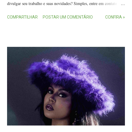
divulgar seu trabalho e suas novidades? Simples, entre em contato
com O Melhor da Música Capixaba : por WhatsApp através do (27)
COMPARTILHAR
POSTAR UM COMENTÁRIO
CONFIRA »
99720-8889 ou e-mail contato.ommc@gmail.com . Confira os
trabalhos abaixo: MC Bocão e DJ Narizinho MPC - Manicure e Nail
Design 2025 (1º de março) casü - EP Nosso terceiro e último verão (5
de março) Bero Costa DJ, Cariello DJ e DJ Tchouzen - Bom e Novo (5
de março) DJ GB de Venda Nova - Fica de Quatrão (5 de março) JP
Pires - Ancestralidade (6 de março) CellO - Onisciente (6 de março)
CellO - Onde (6 de março) CellO - Diferenças (6 de março) DJ Gegeo
- EP Só Dancehall 1 (7 de março) Serelepe, Pop&Jazz Orquestra ft.
Lia de Itamaracá (PE) e Eloá Puri - Ciranda do Albatroz (7 de março)
DJ Tonin, Bero Costa DJ e MC Rogin do BF - Penelope X Tropa do
Mau ...