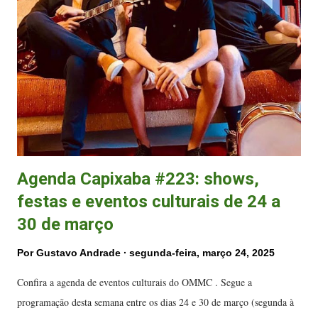
Blues), composta por Gavi, Amanda Coronha, Sarah Roston e Dessa
Brandão, a faixa é um dos destaques da primeira parte do disco, que
traz uma proposta marcante: todas as músicas são escritas e
interpretadas por mulheres. Com lançamento no Mês da Mulher, a
canção chega acompanhada de um visualizer exclusivo, que já pode
ser visto. O EP Primeiras Intenções conta também com as...
Agenda Capixaba #223: shows,
festas e eventos culturais de 24 a
30 de março
Por
Gustavo Andrade
segunda-feira, março 24, 2025
Confira a agenda de eventos culturais do OMMC . Segue a
programação desta semana entre os dias 24 e 30 de março (segunda à