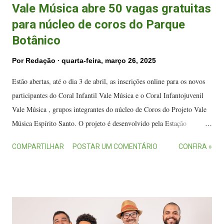
Vale Música abre 50 vagas gratuitas
para núcleo de coros do Parque
Botânico
Por
Redação
quarta-feira, março 26, 2025
Estão abertas, até o dia 3 de abril, as inscrições online para os novos
participantes do Coral Infantil Vale Música e o Coral Infantojuvenil
Vale Música , grupos integrantes do núcleo de Coros do Projeto Vale
Música Espírito Santo. O projeto é desenvolvido pela Estação
Conhecimento Serra e conta com o patrocínio do Instituto Cultural
COMPARTILHAR
POSTAR UM COMENTÁRIO
CONFIRA »
Vale, por meio da Lei Federal de Incentivo à Cultura. Coral
InfantoJuvenil Vale Musica durante apresentação. (Foto: Fábio Prieto)
Ao todo são ofertadas 50 vagas para crianças e adolescentes, de 7 a 11
anos completos, e que tenham interesse em estudar música no núcleo
do Parque Botânico Vale, em Jardim Camburi, Vitória. As vagas são
destinadas a estudantes que tenham nascido entre os anos de 2014 a