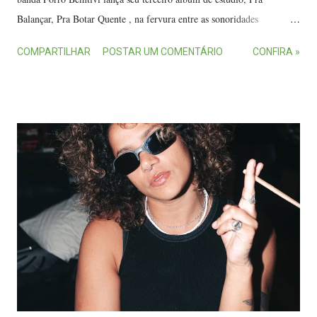
Balançar, Pra Botar Quente , na fervura entre as sonoridades
tradicional e contemporânea. O novo álbum, com 10 canções, vai ao
COMPARTILHAR
POSTAR UM COMENTÁRIO
CONFIRA »
ar neste domingo (30), nas plataformas digitais. Além disso, o grupo
faz show de lançamento do disco no dia 5 de abril (sábado), a partir
das 22 horas, na casa de forró Deck 16, na Serra. A banda Forró
Bemtivi lança novo álbum. (FOTO: Divulgação) No dia, o Bemtivi
divide o palco com Nicolas Krassik , violinista nascido na França e
que já colaborou com nomes como Gilberto Gil. O DJ André Barros
completa a festa. A coletânea tem produção dos próprios integrantes
do Forró Bemtivi: Vinícius Tavares (vocal), Jura Fernandes (guitarra e
viola), Douglas Vidal (baixo), Wanderson Gouvea (Zabumbatera) e
Marcio Gobbette Marques (sanfona). Ritmos Pra Balança...