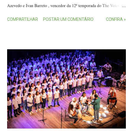
Azevedo e Ivan Barreto , vencedor da 12ª temporada do The Voice
Brasil, para fortalecer a missão de levar a música como ferramenta de
COMPARTILHAR
POSTAR UM COMENTÁRIO
CONFIRA »
transformação e inclusão social para crianças e adolescentes da região.
A próxima apresentação acontece nesta quinta-feira (27), às 14 horas,
na Rede de Atendimento Integrado à Criança e ao Adolescente (Rede
Aica), em Novo Horizonte, Serra. Laila Orlande é a nova integrante
do projeto Música para Todos. (FOTO: Divulgação/Assessoria) Laila
Orlande, natural de Vitória e criada na Serra, sempre foi imersa no
universo musical, tendo sido influenciada por seu pai, também músico.
Inicialmente, seu sonho era se tornar percussionista, mas, por volta
dos 22 anos, ela se enxergou como cantora e passou a investir na
carreira. Em seus shows, transita por estilos diversos, que vão d...