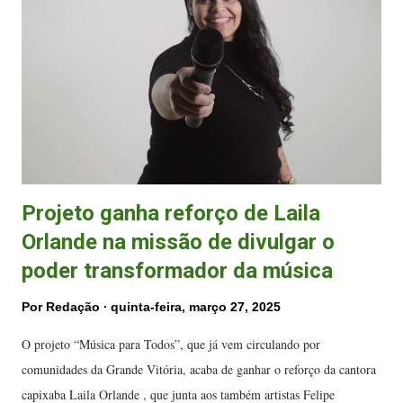
realização da Tonobooks e Instituto Cultura Viva, por meio da Lei de
Incentivo à Cultura Capixaba (LICC), da Secretaria de Cultura do
Espírito Santo (Secult-ES). Composta por jovens músicos de diversos
bairros da Grande Vitória, a Orquestra da Quebrada tem idealização e
...
Projeto ganha reforço de Laila
Orlande na missão de divulgar o
poder transformador da música
Por
Redação
quinta-feira, março 27, 2025
O projeto “Música para Todos”, que já vem circulando por
comunidades da Grande Vitória, acaba de ganhar o reforço da cantora
capixaba Laila Orlande , que junta aos também artistas Felipe