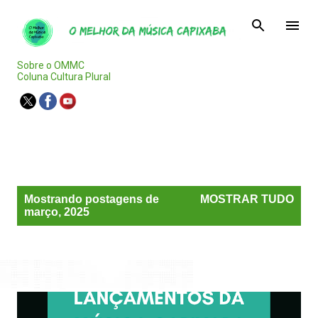
Pular para o conteúdo principal
Sobre o OMMC
Coluna Cultura Plural
Agenda Capixaba
P
Mostrando postagens de
MOSTRAR TUDO
o
março, 2025
s
t
a
g
e
n