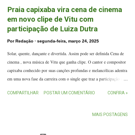
Praia capixaba vira cena de cinema
em novo clipe de Vitu com
participação de Luiza Dutra
Por
Redação
segunda-feira, março 24, 2025
Solar, quente, dançante e divertida. Assim pode ser definida Cena de
cinema , nova música de Vitu que ganha clipe. O cantor e compositor
capixaba conhecido por suas canções profundas e melancólicas adentra
em uma nova fase da carreira com o single que traz a participação da
cantora Luiza Dutra . Gravado em Vitória, na Praia de Camburi, no
COMPARTILHAR
POSTAR UM COMENTÁRIO
CONFIRA »
Parque Estadual da Fonte Grande e no Píer da Ilha das Caieiras, o
clipe traz coreografia dos bailarinos Wagner Lima e Lúcia Zamperlini
, inspirada na dança contemporânea que se mistura com as ondas do
MAIS POSTAGENS
mar. Vitu e Luiza Dutra em cena do videoclipe. (FOTO: Vikki
Dessaune) Lançado por meio do edital Paulo Gustavo, o vídeo conta