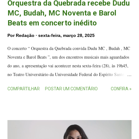
Orquestra da Quebrada recebe Dudu
MC, Budah, MC Noventa e Barol
Beats em concerto inédito
Por
Redação
sexta-feira, março 28, 2025
O concerto “ Orquestra da Quebrada convida Dudu MC , Budah , MC
Noventa e Barol Beats ”, um dos encontros musicais mais aguardados
do ano, a apresentação vai acontecer nesta sexta-feira (28), às 19h45,
no Teatro Universitário da Universidade Federal do Espírito Santo
(Ufes), em Vitória. No palco, a Orquestra da Quebrada e convidados
COMPARTILHAR
POSTAR UM COMENTÁRIO
CONFIRA »
vão brindar o público com o que há de mais original na música
contemporânea, a partir da junção da formação sinfônica com estilos
urbanos. A cantora e rapper Budah é uma das convidadas para o
concerto. (FOTO: Divulgação) O concerto conta com o patrocínio da
ES Gás, apoio cultural do Instituto Energisa e da Malloca Streetwear,
apoio institucional da Universidade Federal do Espírito Santo e