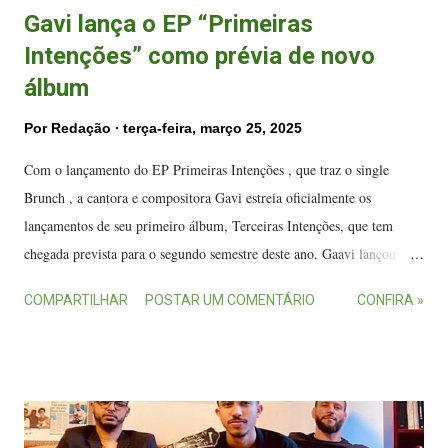
Gavi lança o EP “Primeiras
Intenções” como prévia de novo
álbum
Por
Redação
terça-feira, março 25, 2025
Com o lançamento do EP Primeiras Intenções , que traz o single
Brunch , a cantora e compositora Gavi estreia oficialmente os
lançamentos de seu primeiro álbum, Terceiras Intenções, que tem
chegada prevista para o segundo semestre deste ano. Gaavi lançou
música com Amanda Coronha. (FOTO: Ian
COMPARTILHAR
POSTAR UM COMENTÁRIO
CONFIRA »
Rassari/Reprodução/Instagram) A canção Brunch , em parceria com a
cantora carioca Amanda Coronha , mistura R&B e MPB e traz um
groove envolvente, que é construído pelo encontro do violão de nylon
com sintetizadores. O resultado é uma sonoridade que transborda
sensualidade e flerte. Produzida por Marcelo De Lamare (Baco Exu do