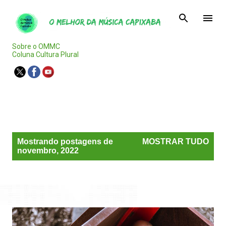
Pular para o conteúdo principal
Sobre o OMMC
Coluna Cultura Plural
Agenda Capixaba
P
Mostrando postagens de
MOSTRAR TUDO
o
novembro, 2022
s
t
a
g
e
n