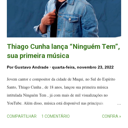
especial do Balé do grupo Vix Cridança , da coreó...
Thiago Cunha lança “Ninguém Tem”,
sua primeira música
Por
Gustavo Andrade
quarta-feira, novembro 23, 2022
Jovem cantor e compositor da cidade de Muqui, no Sul do Espírito
Santo, Thiago Cunha , de 18 anos, lançou sua primeira música
intitulada Ninguém Tem , já com mais de mil visualizações no
YouTube. Além disso, música está disponível nas principais
plataformas digitais de áudio . Thiago Cunha conta que se surpreende
COMPARTILHAR
1 COMENTÁRIO
CONFIRA »
com o apoio das pessoas e diz que está inovando o forró da nova
geração no Estado. O cantor Thiago Cunha é de Muqui. (FOTO: