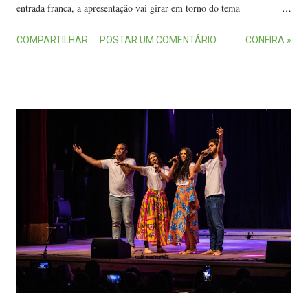
entrada franca, a apresentação vai girar em torno do tema
“Masculinidades e Negritudes”, seguindo a mesma linha do cineclube
COMPARTILHAR
POSTAR UM COMENTÁRIO
CONFIRA »
lançado pelos músicos na última sexta, no Espaço Thelema. Gessé
Paixão e Vitor Martins formam o duo Ogó. (FOTOS: Marcella
Neitzel) Ambas as iniciativas refletem o campo de atuação do Ogó,
que se inspira na ancestralidade africana, na estética futurista e na
poesia falada e cantada para expressar a sua arte. O próprio nome do
grupo remete às divindades afro-brasileiras. De acordo com Gessé
Paixão , Ogó, na cosmologia dos povos iorubá, representa o amuleto
que Exu, o Orixá da comunicação, carrega nas mãos. “Ogó tem forma
fálica e está associado à fertilidade da vida. Representa a criação e a
passagem, o trânsito inventivo pelos espaços e lugares. É a
representação do movimento ...