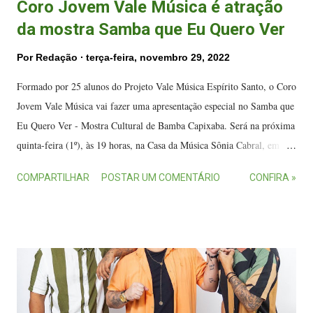
Coro Jovem Vale Música é atração
da mostra Samba que Eu Quero Ver
Por
Redação
terça-feira, novembro 29, 2022
Formado por 25 alunos do Projeto Vale Música Espírito Santo, o Coro
Jovem Vale Música vai fazer uma apresentação especial no Samba que
Eu Quero Ver - Mostra Cultural de Bamba Capixaba. Será na próxima
quinta-feira (1º), às 19 horas, na Casa da Música Sônia Cabral, em
Vitória. Sob a regência do maestro Max Michel Alves , o grupo vai
COMPARTILHAR
POSTAR UM COMENTÁRIO
CONFIRA »
apresentar clássicos do samba em arranjos inéditos. Solistas do Coro
Jovem Vale Música durante apresentação. (FOTO: Fábio Prieto) Com
produção da Lúdica Audiovisual, Odoyá Arte e Cultura e Arco
Comunicação, a mostra Samba que Eu Quero Ver oferece ao público
apresentações musicais e oficinas gratuitas, desta terça-feira (29) a
sábado (3), na Casa da Música Sônia Cabral. Para esta apresentação
inédita, o Coro Jovem Vale Música vai levar ao palco uma proposta