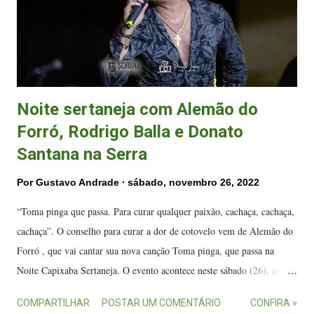
trabalho No Mesmo Barco e, vinda do ABC paulista, a Nômade
Orquestra encerrou o dia com u...
Noite sertaneja com Alemão do
Forró, Rodrigo Balla e Donato
Santana na Serra
Por
Gustavo Andrade
sábado, novembro 26, 2022
“Toma pinga que passa. Para curar qualquer paixão, cachaça, cachaça,
cachaça”. O conselho para curar a dor de cotovelo vem de Alemão do
Forró , que vai cantar sua nova canção Toma pinga, que passa na
Noite Capixaba Sertaneja. O evento acontece neste sábado (26), a
partir de 22 horas, no Steffen Centro de Eventos, em Jardim
COMPARTILHAR
POSTAR UM COMENTÁRIO
CONFIRA »
Limoeiro, na Serra. Alemão do Forró durante show nos Estados