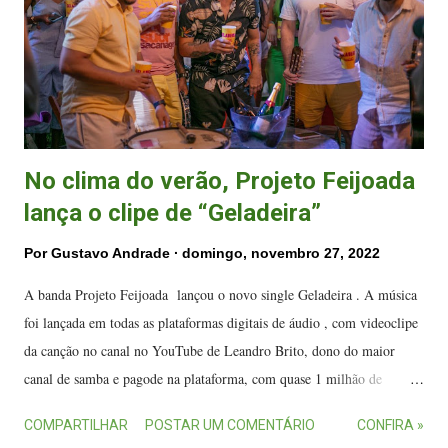
Elemento Zero EZ banda (@elementozeroez)
No clima do verão, Projeto Feijoada
lança o clipe de “Geladeira”
Por
Gustavo Andrade
domingo, novembro 27, 2022
A banda Projeto Feijoada lançou o novo single Geladeira . A música
foi lançada em todas as plataformas digitais de áudio , com videoclipe
da canção no canal no YouTube de Leandro Brito, dono do maior
canal de samba e pagode na plataforma, com quase 1 milhão de
inscritos. Cena do videoclipe da nova música do Projeto Feijoada.
COMPARTILHAR
POSTAR UM COMENTÁRIO
CONFIRA »
(FOTO: Divulgação) Com 12 anos de estrada, a banda de Cachoeiro