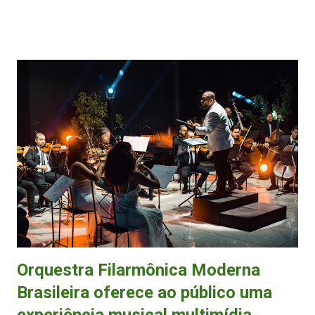
Unidos. (FOTO: Paulo Lopes) O rei do forró, claro, também deve
cantar os sucessos que o levaram recentemente para sua terceira turnê
nos Estados Unidos. Entre as favoritas da galera, estão Fica Amor ,
Balança o Povo , Rebola e Vem , Sai Dessa Coração e Saudade da
Minha Ex . Na Terra do Tio Sam, Alemão gravou um DVD em
novembro , em show na cidade de Danbury, no estado de Connecticut.
Antes de Alemão, o sertanejo Rodrigo Balla sobre no palco serrano, e
promete grandes hits do sertanejo atual e do passado como Bagaceira ,
Insegura , Mania Nacional e Lembranças de um Rodeio . O sanfoneiro
Donato Santan...
Orquestra Filarmônica Moderna
Brasileira oferece ao público uma
experiência musical multimídia