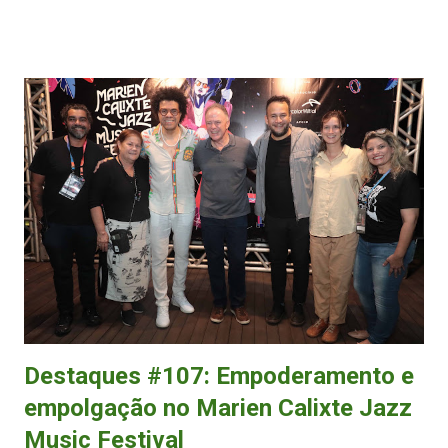
de Itapemirim, no Sul do Espírito Santo, pretende seguir uma
sequência de singles, que serão lançados em trimestres. O grupo chega
com uma nova sonoridade, com pitadas de pagode, samba e rap.
Geladeira é uma composição do vocalista Flávio Marão e do
cavaquinhista Arthur Freitas, com direção musical de André Dumas.
O clipe tem direção e edição de Diego Capeletti, e fotografia de Felipe
Campos. “A música fala de uma menina que enrola o cara de segunda
a quinta, e no fim de semana sai para zoar. A canção retrata uma
situação que acontece com muita gente, tanto com homem quanto com
mulher”, explica M...
Destaques #107: Empoderamento e
empolgação no Marien Calixte Jazz
Music Festival