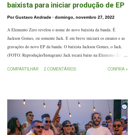
baixista para iniciar produção de EP
Por
Gustavo Andrade
domingo, novembro 27, 2022
A Elemento Zero revelou o nome do novo baixista da banda. É
Jackson Gomes, ou somente Jack. E em breve iniciará os ensaios e as
gravações do novo EP da banda. O baixista Jackson Gomes, o Jack.
(FOTO: Reprodução/Instagram) Jack tocará baixo na Elemento Zero,
mas toca guitarra, violão e é produtor musical, tendo produzido o
COMPARTILHAR
2 COMENTÁRIOS
CONFIRA »
disco da banda japonesa Sleep Walk Skeleton e seus próprios discos
autorais. Já tocou em diversas bandas e esteve por 10 anos na Nova
Zelândia. Por lá compôs e gravou seu trabalho musical solo e foi
baixista da banda Rebel Rose. Aterrisou recentemente no Brasil para
integrar a Elemento Zero e retomar seus projetos. "Jack tem uma
carreira solo bem legal, com composições rock, pop e ambient. Bem-
vindo à família Elemento Zero EZ, Jack", publicou a banda nas redes
sociais. Ver essa foto no Instagram Uma publicação compartilhada por