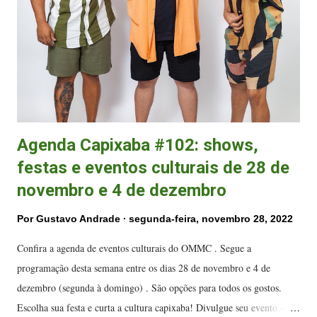
cênica que dialoga com o contexto cultural e musical vivenciado pelo
sambista Cartola (1908-1980), no final da primeira metade do século
XX. O célebre compositor da Estação Primeira de Mangueira é um...
Agenda Capixaba #102: shows,
festas e eventos culturais de 28 de
novembro e 4 de dezembro
Por
Gustavo Andrade
segunda-feira, novembro 28, 2022
Confira a agenda de eventos culturais do OMMC . Segue a
programação desta semana entre os dias 28 de novembro e 4 de
dezembro (segunda à domingo) . São opções para todos os gostos.
Escolha sua festa e curta a cultura capixaba! Divulgue seu evento -