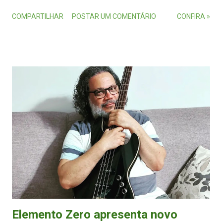
Envie por WhatsApp no (27) 99720-8889 ou por e-mail no
COMPARTILHAR
POSTAR UM COMENTÁRIO
CONFIRA »
contato.ommc@gmail.com constando atrações, data, horário, local,
endereço, telefone e valor de ingressos ou couvert. Alterações nos
eventos são de responsabilidade dos organizadores. • 28 de novembro
(segunda-feira) - Roda de samba e feijoada - 10h (Samba) - Canto da
Praia Beach Bar - Av. Dante Michelini, 4740, Quiosque 14, Praia de
Camburi, Vitória. Couvert: R$ 15. Informações: (27) 98114-3398. -
Samba Jr, Breno & Bernardo, Sua Amiga Gosta e DJs Luuh e Bero
[Copa Embrazado] - 11h (Samba e sertanejo) - Embrazado - Rua
Joaquim Lírio, 871, Praia do Canto, Vitória. Ingressos: R$ 60
(meia/1º lote). Vendas: Site Superticket . Informações: (27) 99524-
4464. - SambAdm e DJ Leandro Netto ...
Elemento Zero apresenta novo