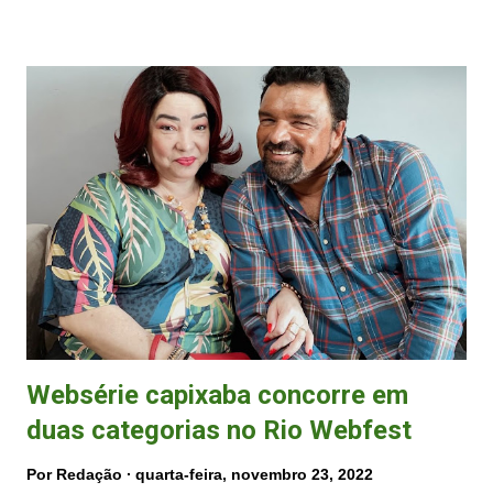
Divulgação) Nascido em maio de 2004, Thiago Cunha é um jovem
compositor que tem um sonho de ver suas músicas conquistando
espaços no meio nacional com pequenos e grandes artistas. Autor de
algumas obras, ele começou a compor aos 13 anos de idade quando
percebeu que tinha facilidade para rimar e fazer versos. Não
demorou muito para escrever sua primeira música Saudade . O artista
cresceu ouvindo música popular e destaca que a música sempre faz
parte das suas vontades e do seus sonhos. A letra da música: Tô
sabendo de tudo A gente não tá junto Cê xing...
Websérie capixaba concorre em
duas categorias no Rio Webfest
Por
Redação
quarta-feira, novembro 23, 2022