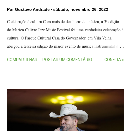
Por
Gustavo Andrade
sábado, novembro 26, 2022
C elebração à cultura Com mais de dez horas de música, a 3ª edição
do Marien Calixte Jazz Music Festival foi uma verdadeira celebração à
cultura. O Parque Cultural Casa do Governador, em Vila Velha,
abrigou a terceira edição do maior evento de música instrumental do
Estado. Na foto: Daniel Morelo, Virginia Casagrande, Hamilton de
COMPARTILHAR
POSTAR UM COMENTÁRIO
CONFIRA »
Holanda, Renato Casagrande, Fabricio Noronha, Karla Freitas e
Simone Marçal. Na abertura, no sábado, o uruguaio Pablo Vares levou
músicas do seu primeiro álbum solo, Inexorable . “É uma grande
responsabilidade e uma grande honra abrir esse festival”, disse ele em
sua apresentação. Na sequência, o palco foi inundado com a mistura de
jazz e MPB do Alexandre Borges Quinteto e rolou muita
improvisação. O vencedor do 1º Prêmio da Música Capixaba de
Melhor Instrumentista, Pedro de Alcântara convidou o acordeonista
Bebê Kramer para uma encontro musical luxuoso e lançamento do