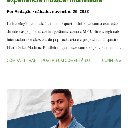
Por
Redação
sábado, novembro 26, 2022
Unir a elegância musical de uma orquestra sinfônica com a execução
de músicas populares contemporâneas, como a MPB, ritmos regionais,
internacionais e clássicos do pop-rock: esta é a proposta da Orquestra
Filarmônica Moderna Brasileira , que nasce com o objetivo de renovar
o cenário da música orquestral produzida no Espírito Santo. Formado
COMPARTILHAR
POSTAR UM COMENTÁRIO
CONFIRA »
por 45 integrantes, de 20 a 40 anos de idade, o grupo coordenado pelo
regente Tiago Padim lança nesta semana, em seu canal no YouTube ,
uma série de quatro vídeos temáticos, com releituras inéditas para
canções que fazem parte da memória afetiva de diferentes gerações.
Apresentação da Orquestra Filarmônica Moderna Brasileira.
(FOTOS: Marcella Neitzel) O vídeo escolhido para abrir a série é o
Medley Michael Jackson , um passeio sinfônico pelas obras do Rei do
Pop, que será disponibilizado neste sábado (26). Nesta gravação, que
tem arranjos de Fernando Britto, o grupo conta com a participação