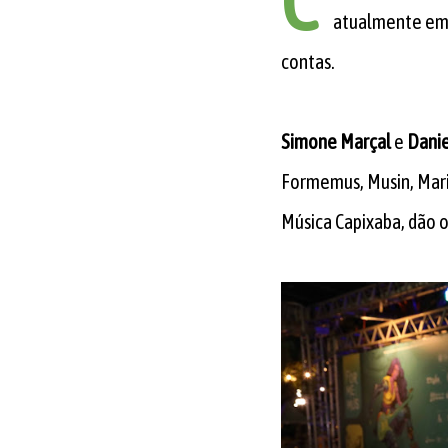
C
atualmente em v
contas.
Simone Marçal
e
Danie
Formemus, Musin, Marie
Música Capixaba, dão o