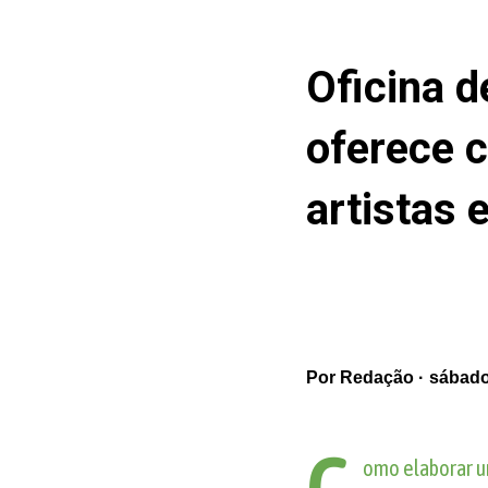
Oficina d
oferece c
artistas 
Por
Redação
sábado
omo elaborar um 