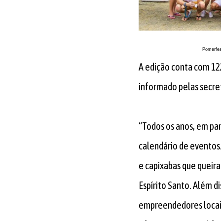
Pomerfes
A edição conta com 12
informado pelas secret
“Todos os anos, em par
calendário de eventos.
e capixabas que queir
Espírito Santo. Além d
empreendedores locais