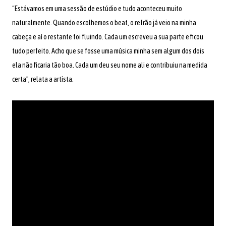
“Estávamos em uma sessão de estúdio e tudo aconteceu muito
naturalmente. Quando escolhemos o beat, o refrão já veio na minha
cabeça e aí o restante foi fluindo. Cada um escreveu a sua parte e ficou
tudo perfeito. Acho que se fosse uma música minha sem algum dos dois
ela não ficaria tão boa. Cada um deu seu nome ali e contribuiu na medida
certa”, relata a artista.