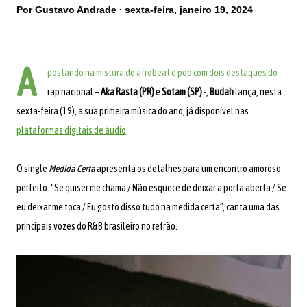
Por
Gustavo Andrade
sexta-feira, janeiro 19, 2024
A
postando na mistura do afrobeat e pop com dois destaques do
rap nacional –
Aka Rasta (PR)
e
Sotam (SP)
-,
Budah
lança, nesta
sexta-feira (19), a sua primeira música do ano, já disponível nas
plataformas digitais de áudio
.
O single
Medida Certa
apresenta os detalhes para um encontro amoroso
perfeito. “Se quiser me chama / Não esquece de deixar a porta aberta / Se
eu deixar me toca / Eu gosto disso tudo na medida certa”, canta uma das
principais vozes do R&B brasileiro no refrão.