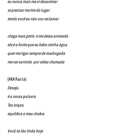
eu nunca mais me vi desanimar
se precisar me tire do lugar
tendo você eu não vou reclamar
chega mais perto e me deixa animada
ele é a fonte que eu bebo minha água
quer me ligar sempre de madrugada
me ver sorrindo por vídeo chamada
(AKA Rasta)
Desejo,
é a nossa palavra
Teu toque,
equilibra o meu chakra
Você, ta tão linda hoje