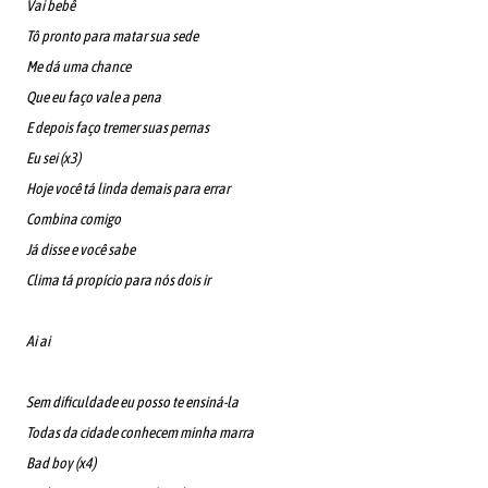
Vai bebê
Tô pronto para matar sua sede
Me dá uma chance
Que eu faço vale a pena
E depois faço tremer suas pernas
Eu sei (x3)
Hoje você tá linda demais para errar
Combina comigo
Já disse e você sabe
Clima tá propício para nós dois ir
Ai ai
Sem dificuldade eu posso te ensiná-la
Todas da cidade conhecem minha marra
Bad boy (x4)