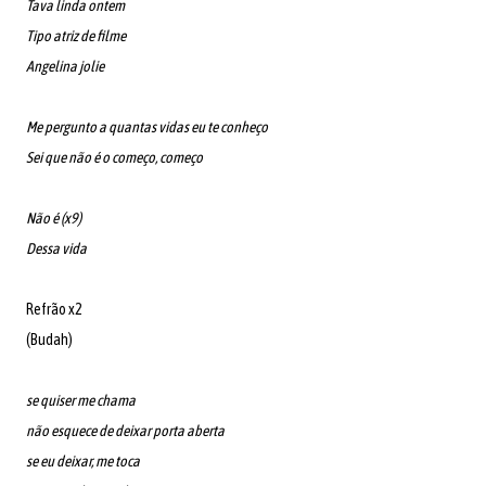
Tava linda ontem
Tipo atriz de filme
Angelina jolie
Me pergunto a quantas vidas eu te conheço
Sei que não é o começo, começo
Não é (x9)
Dessa vida
Refrão x2
(Budah)
se quiser me chama
não esquece de deixar porta aberta
se eu deixar, me toca