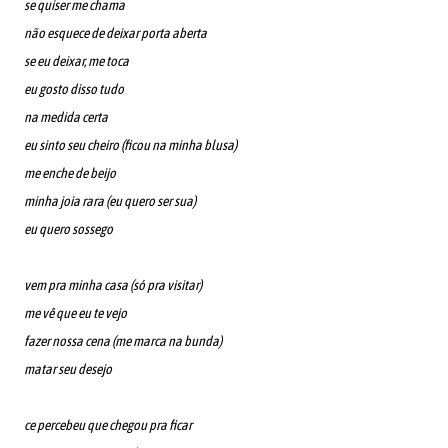
se quiser me chama
não esquece de deixar porta aberta
se eu deixar, me toca
eu gosto disso tudo
na medida certa
eu sinto seu cheiro (ficou na minha blusa)
me enche de beijo
minha joia rara (eu quero ser sua)
eu quero sossego
vem pra minha casa (só pra visitar)
me vê que eu te vejo
fazer nossa cena (me marca na bunda)
matar seu desejo
ce percebeu que chegou pra ficar