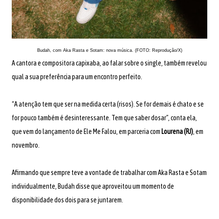
Budah, com Aka Rasta e Sotam: nova música. (FOTO: Reprodução/X)
A cantora e compositora capixaba, ao falar sobre o single, também revelou
qual a sua preferência para um encontro perfeito.
“A atenção tem que ser na medida certa (risos). Se for demais é chato e se
for pouco também é desinteressante. Tem que saber dosar”, conta ela,
que vem do lançamento de Ele Me Falou, em parceria com
Lourena (RJ)
, em
novembro.
Afirmando que sempre teve a vontade de trabalhar com Aka Rasta e Sotam
individualmente, Budah disse que aproveitou um momento de
disponibilidade dos dois para se juntarem.