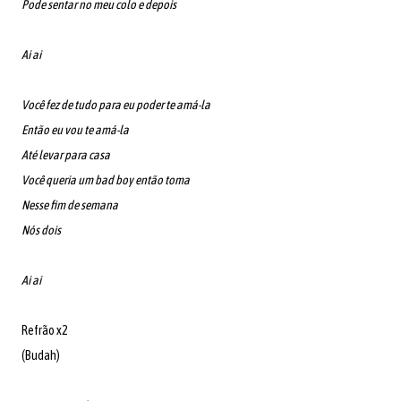
Pode sentar no meu colo e depois
Ai ai
Você fez de tudo para eu poder te amá-la
Então eu vou te amá-la
Até levar para casa
Você queria um bad boy então toma
Nesse fim de semana
Nós dois
Ai ai
Refrão x2
(Budah)