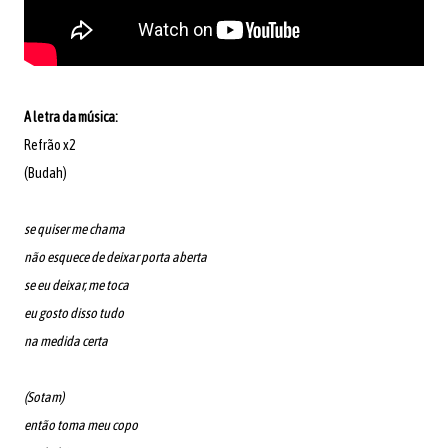
A letra da música:
Refrão x2
(Budah)
se quiser me chama
não esquece de deixar porta aberta
se eu deixar, me toca
eu gosto disso tudo
na medida certa
(Sotam)
então toma meu copo