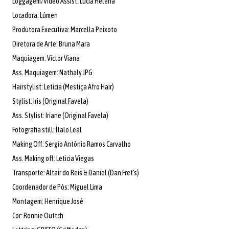
Loggagem/Video Assist: Lúcia Helena
Locadora: Lúmen
Produtora Executiva: Marcella Peixoto
Diretora de Arte: Bruna Mara
Maquiagem: Victor Viana
Ass. Maquiagem: Nathaly JPG
Hairstylist: Leticia (Mestiça Afro Hair)
Stylist: Iris (Original Favela)
Ass. Stylist: Iriane (Original Favela)
Fotografia still: Ítalo Leal
Making Off: Sergio Antônio Ramos Carvalho
Ass. Making off: Leticia Viegas
Transporte: Altair do Reis & Daniel (Dan Fret's)
Coordenador de Pós: Miguel Lima
Montagem: Henrique José
Cor: Ronnie Outtch