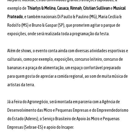
exemplo de
Thiarlys & Melina
,
Casaca
,
Rinnah
,
Cristian Sullivan
e
Musical
Prateado
, e também nacionais Di Paullo & Paulino (MG), Maria Cecília &
Rodolfo (MS) e Bruno & Gaspar (SP), que prometem agitar o parque de
exposições, onde será realizada toda a programação da festa.
Além de shows, o evento conta ainda com diversas atividades esportivas e
culturais, como por exemplo, exposições, concurso leiteiro, concurso de
bananas e a praça de alimentação, um espaço confortável preparado
para quem gosta de apreciar a comida regional, ao som de muita música de
artistas da terra.
Já a Feira do Agronegócio, será montada em parceria com a Agência de
Desenvolvimento das Micro e Pequenas Empresas e do Empreendedorismo
do Estado (Aderes), o Serviço Brasileiro de Apoio às Micro e Pequenas
Empresas (Sebrae-ES) e apoio do Incaper.