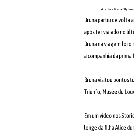
A cantora Bruna Olly dura
Bruna partiu de volta 
após ter viajado no ú
Bruna na viagem foi o m
a companhia da prima R
Bruna visitou pontos tu
Triunfo, Musée du Louv
Em um vídeo nos Storie
longe da filha Alice d