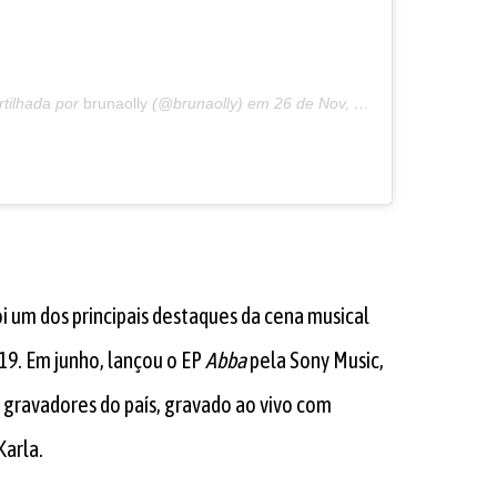
rtilhada por
brunaolly
(@brunaolly) em
26 de Nov, 2019 às 12:22 PST
oi um dos principais destaques da cena musical
19. Em junho, lançou o EP
Abba
pela Sony Music,
 gravadores do país, gravado ao vivo com
Karla.