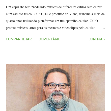
Um capixaba tem produzido músicas de diferentes estilos sem entrar
num estúdio físico. CellO , DJ e produtor de Viana, trabalha a mais de
quatro anos utilizando plataformas em um aparelho celular. CellO
produz músicas, artes para as mesmas e videoclipes pelo celular.
(FOTO: Divulgação) Com um vasto histórico na música, CellO já
COMPARTILHAR
1 COMENTÁRIO
CONFIRA »
participou de diversas bandas, mas conta que se rendeu a produção e
inclusive se habilitou com um curso de DJ. Atualmente, o artista crias
as músicas, edita artes das músicas e até videoclipes pelo celular. "A
plataforma é um estúdio de produção pelo celular. Depende da sua
criatividade e do que você comprar (dentro do aplicativo). Quando
digo comprar é comprar as vozes, os beats (bateria, guitarra, solo) e
com a criatividade montar tudo. E tem outro que produzo em tempo
real, que é para tocar, como se fosse uma picape de DJ", detalha o
capixaba. Gravadora de Nova Iorque Segundo CellO, suas músicas
são tocadas em mais de 70 países através das plat...