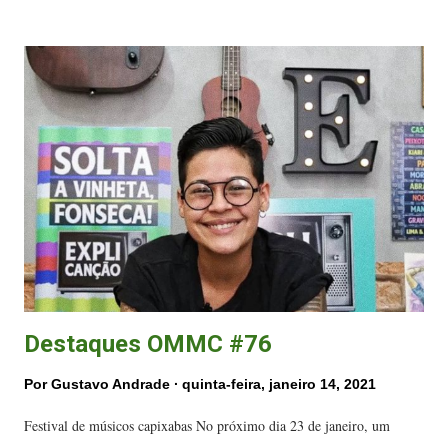
lançamento ocorre, segundo o artista após um hiato de quatro anos na
carreira. Thiago atualmente vive em São Paulo, na cidade de São
Bernardo do Campo, onde segue com a carreira musical iniciada no
Espírito Santo. No Instagram, o capixaba faz sucesso e tem mais de 22
mil seguidores. O cantor, com seus trabalhos musicais em mais de dez
anos de carreira, já passou por diversos estados do Brasil, a exemplo
de Santa Catarina, Rio de Janeiro e Minas Gerais, além de Espírito
Santo e São Paulo. Já foi premiado pelo Palco MP3 na categoria d...
Destaques OMMC #76
Por
Gustavo Andrade
quinta-feira, janeiro 14, 2021
Festival de músicos capixabas No próximo dia 23 de janeiro, um