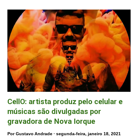
público" e que "com o avanço da pandemia a grande maioria dos
artistas internacionais tiveram suas turnês canceladas". Atrações Na
publicação, os organizadores do evento destacam "já ter a confirmação
de diversos DJs nacionais e internacionais para a nova data e que vão
fazer o melhor line-Up de todas edições". A primeira atração
divulgada oficialmente foi Blastoyz (Israel). Segundo as informações
divulgadas na nota, todos os ingressos adqu...
CellO: artista produz pelo celular e
músicas são divulgadas por
gravadora de Nova Iorque
Por
Gustavo Andrade
segunda-feira, janeiro 18, 2021