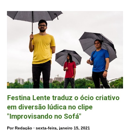
secretaria municipal de Cultura (Semcult), com a criação a Secretaria
de Turismo, Esporte e Cultura (Semtec). O secretário é Paulo Renato
Fonseca Júnior, que foi secretário de Estado de Turismo no governo
Paulo Hartung, tendo como subsecretario de Cultura Manoel Goes
Neto , que é escritor, gestor cultural e ex-presidente do Instituto
Histórico e Geográfico de Vila Velha (IHGVV), responsável pela Casa
da Memória, que funciona na Prainha. Artistas e produtores culturais
fizeram um abaixo-assinado contra a extinção da secretaria exclusiva
para Cultu...
Festina Lente traduz o ócio criativo
em diversão lúdica no clipe
"Improvisando no Sofá"
Por
Redação
sexta-feira, janeiro 15, 2021