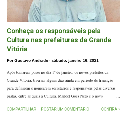
Conheça os responsáveis pela
Cultura nas prefeituras da Grande
Vitória
Por
Gustavo Andrade
sábado, janeiro 16, 2021
Após tomarem posse no dia 1º de janeiro, os novos prefeitos da
Grande Vitória, tiveram alguns dias ainda em período de transição
para definirem e nomearem secretários e responsáveis pelas diversas
pastas, entre as quais a Cultura. Manoel Goes Neto é o novo
subsecretario de Cultura de Vila Velha. (FOTO: Divulgação) Em Vila
COMPARTILHAR
POSTAR UM COMENTÁRIO
CONFIRA »
Velha, antes mesmo da posse do prefeito Arnaldinho Borgo
(Podemos), teve polêmica, pois o mesmo anunciou a extinção da