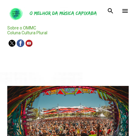
Pular para o conteúdo principal
Sobre o OMMC
Coluna Cultura Plural
Agenda Capixaba
P
o
s
t
a
g
e
n
s