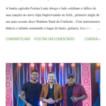
A banda capixaba Festina Lente abraça o lado cotidiano e idílico de
suas canções no novo clipe Improvisando no Sofá , primeiro single de
seu mais recente disco Nenhum Sinal de Confusão . Com instrumentos
lúdicos e infantis assumindo o lugar de baixo, guitarra, bateria e
sintetizadores, os músicos se entregam ao ócio da letra. Integrantes da
COMPARTILHAR
POSTAR UM COMENTÁRIO
CONFIRA »
banda Festina Lente. (FOTO: Carol Pimenta) Refletir sobre o dia-a-
dia e seguir em frente são temas que permeiam o atual trabalho. Após
um disco homônimo e o segundo álbum, Toda forma de amor vale a
pena , a banda faz uma incursão mais profunda sobre questões do dia-
a-dia ao mesmo tempo que sintoniza influências do indie e do grunge.
"No que diz respeito à sonoridade, essa é uma das canções que
sinalizam bastante a mudança proposital nos rumos de nossa música.
Nunca tínhamos usado sintetizadores antes e, para enfatizar essa nova
fase oitentista, trouxemos isso também para o clipe", revela o vocalista
e guitarrista João Santos. Além dele, a...