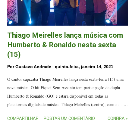
Thiago Meirelles lança música com
Humberto & Ronaldo nesta sexta
(15)
Por
Gustavo Andrade
quinta-feira, janeiro 14, 2021
O cantor capixaba Thiago Meirelles lança nesta sexta-feira (15) uma
nova música. O hit Fiquei Sem Assunto tem participação da dupla
Humberto & Ronaldo (GO) e estará disponível em todas as
plataformas digitais de música. Thiago Meirelles (centro), com a dupla
Humberto & Ronaldo. (FOTO: Divulgação) A música será lançada às
COMPARTILHAR
POSTAR UM COMENTÁRIO
CONFIRA »
12 horas em plataformas a exemplo do YouTube, Spotify, Apple
Music e Deezer. O pré-save está disponível nas plataformas. O