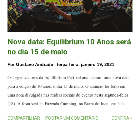
Nova data: Equilibrium 10 Anos será
no dia 15 de maio
Por
Gustavo Andrade
terça-feira, janeiro 19, 2021
Os organizadores da Equilibrium Festival anunciaram uma nova data
para a edição de 10 anos: o dia 15 de maio. O anúncio foi feito em
uma nota divulgada nas mídias sociais do evento nesta segunda-feira
(18). A festa será na Fazenda Camping, na Barra do Jucu, em Vila
Velha. Imagem de arquivo mostra a última edição da Equilibrium
COMPARTILHAR
POSTAR UM COMENTÁRIO
CONFIRA »
Festival, em Vila Velha. (FOTO: Facebook/Equilibrium) O evento
seria inicialmente em março. De acordo com a organização da
Equilibrium a alteração visa "uma data segura para os artistas e o